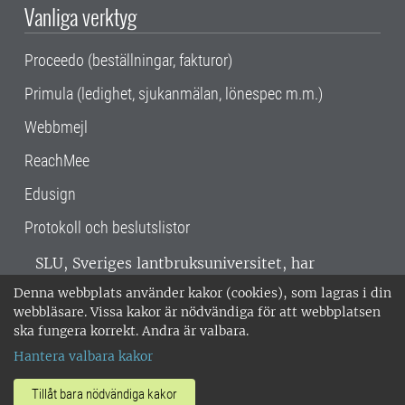
Vanliga verktyg
Proceedo (beställningar, fakturor)
Primula (ledighet, sjukanmälan, lönespec m.m.)
Webbmejl
ReachMee
Edusign
Protokoll och beslutslistor
SLU, Sveriges lantbruksuniversitet, har
verksamhet över hela Sverige. Huvudorter är
Denna webbplats använder kakor (cookies), som lagras i din
Alnarp, Uppsala och Umeå.
SLU är
webbläsare. Vissa kakor är nödvändiga för att webbplatsen
miljöcertifierat enligt ISO 14001. •
Telefon:
ska fungera korrekt. Andra är valbara.
018-67 10 00 • Org nr: 202100-2817 •
Om
Hantera valbara kakor
medarbetarwebben
•
SLU:s fakturaadress
•
Om SLU:s webbplatser
•
Vid KRIS
Tillåt bara nödvändiga kakor