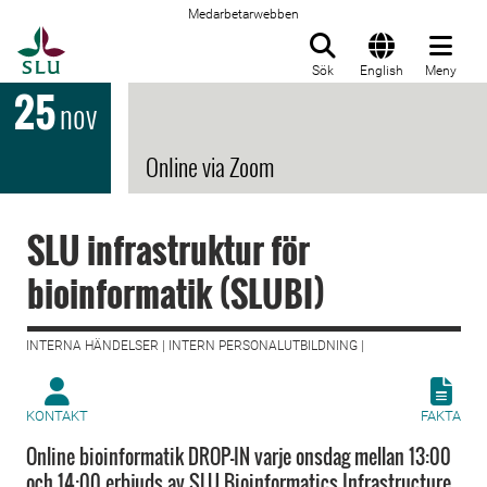
Medarbetarwebben
Till startsida
Sök
English
Meny
25
nov
Online via Zoom
SLU infrastruktur för
bioinformatik (SLUBI)
INTERNA HÄNDELSER | INTERN PERSONALUTBILDNING |
KONTAKT
FAKTA
Online bioinformatik DROP-IN varje onsdag mellan 13:00
och 14:00 erbjuds av SLU Bioinformatics Infrastructure