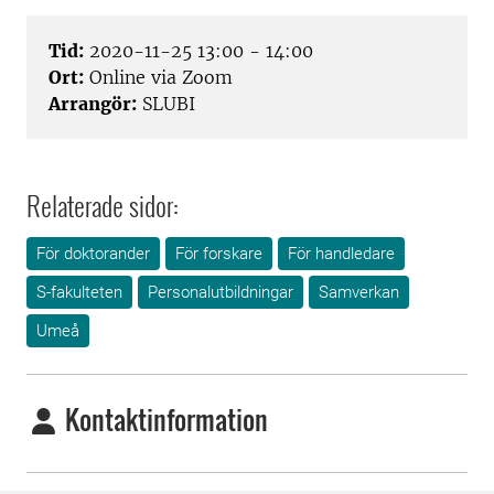
Tid:
2020-11-25 13:00 - 14:00
Ort:
Online via Zoom
Arrangör:
SLUBI
Relaterade sidor:
För doktorander
För forskare
För handledare
S-fakulteten
Personalutbildningar
Samverkan
Umeå
Kontaktinformation