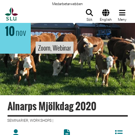
Medarbetarwebben
Till startsida
Sök
English
Meny
10
nov
Zoom, Webinar
Alnarps Mjölkdag 2020
SEMINARIER, WORKSHOPS |