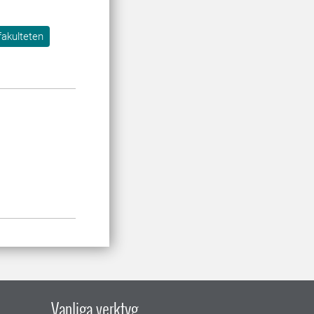
fakulteten
Vanliga verktyg