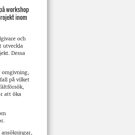
 på workshop
projekt inom
dgivare och
t utveckla
jekt. Dessa
r omgivning,
all på vilket
fältförsök,
r att öka
som
or.
 ansökningar
,