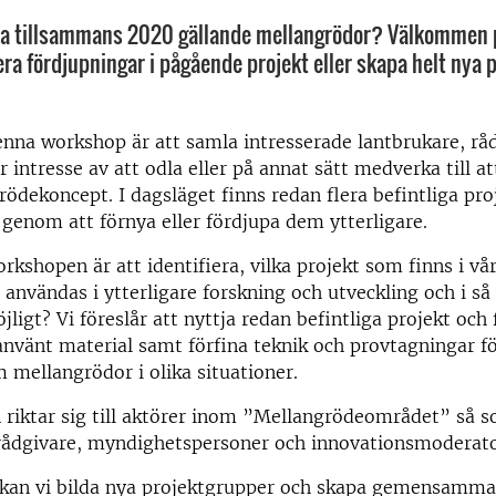
öra tillsammans 2020 gällande mellangrödor? Välkommen
era fördjupningar i pågående projekt eller skapa helt nya 
nna workshop är att samla intresserade lantbrukare, rå
 intresse av att odla eller på annat sätt medverka till at
rödekoncept. I dagsläget finns redan flera befintliga pro
er genom att förnya eller fördjupa dem ytterligare.
kshopen är att identifiera, vilka projekt som finns i vå
användas i ytterligare forskning och utveckling och i så f
jligt? Vi föreslår att nyttja redan befintliga projekt och 
använt material samt förfina teknik och provtagningar fö
mellangrödor i olika situationer.
riktar sig till aktörer inom ”Mellangrödeområdet” så 
 rådgivare, myndighetspersoner och innovationsmoderat
kan vi bilda nya projektgrupper och skapa gemensamma