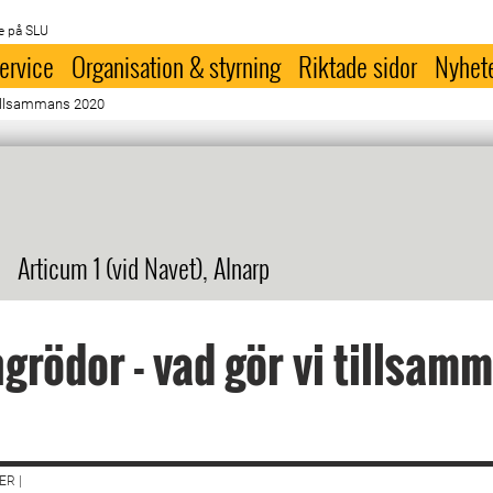
e på SLU
ervice
Organisation & styrning
Riktade sidor
Nyhet
 tillsammans 2020
Articum 1 (vid Navet), Alnarp
grödor - vad gör vi tillsam
R |