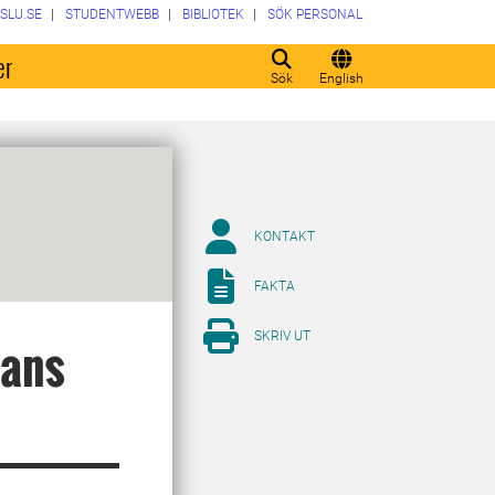
SLU.SE
STUDENTWEBB
BIBLIOTEK
SÖK PERSONAL
er
Sök
English
KONTAKT
FAKTA
SKRIV UT
mans