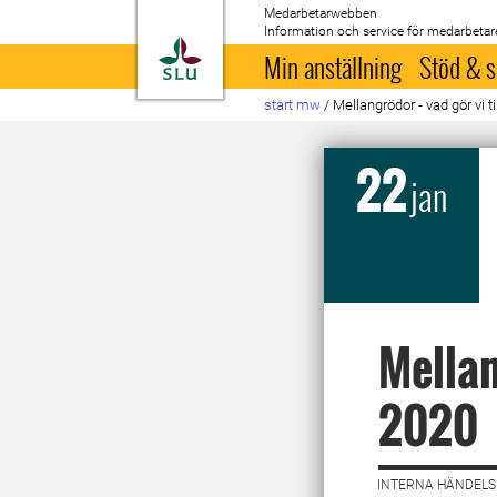
Medarbetarwebben
Information och service för medarbetar
Till startsida
Min anställning
Stöd & s
start mw
/
Mellangrödor - vad gör vi
22
jan
Mellan
2020
INTERNA HÄNDELSE