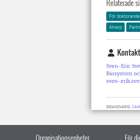
Relaterade si
För doktorande
Alnarp
Partn
Kontakt
Sven-Eric Sv
Biosystem oc
sven-erik.sv
SIDANSVARIG:
CAM
Organisationsenheter
För d