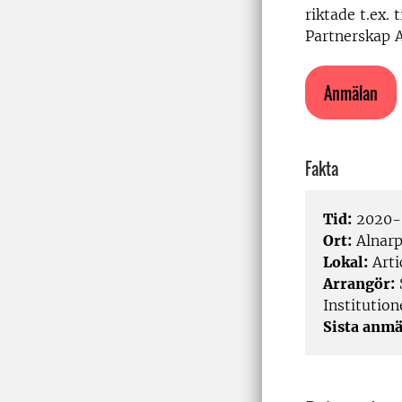
riktade t.ex.
Partnerskap A
Anmälan
Fakta
Tid:
2020-0
Ort:
Alnar
Lokal:
Arti
Arrangör:
Institutio
Sista anmä