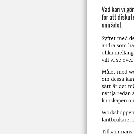
Vad kan vi g
för att diskut
området.
Syftet med de
andra som har
olika mellang
vill vi se öv
Målet med wor
om dessa kan 
sätt är det mö
nyttja redan 
kunskapen om 
Workshoppen 
lantbrukare,
Tillsammans 