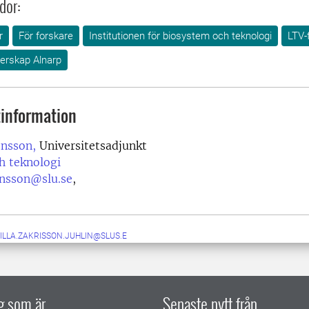
dor:
r
För forskare
Institutionen för biosystem och teknologi
LTV-
erskap Alnarp
information
ensson,
Universitetsadjunkt
h teknologi
ensson@slu.se
,
ILLA.ZAKRISSON.JUHLIN@SLUS.E
ig som är
Senaste nytt från