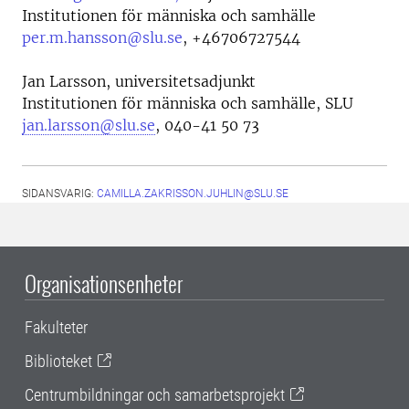
Institutionen för människa och samhälle
per.m.hansson@slu.se
,
+46706727544
Jan Larsson, universitetsadjunkt
Institutionen för människa och samhälle, SLU
jan.larsson@slu.se
, 040-41 50 73
SIDANSVARIG:
CAMILLA.ZAKRISSON.JUHLIN@SLU.SE
Organisationsenheter
Fakulteter
Biblioteket
Centrumbildningar och samarbetsprojekt