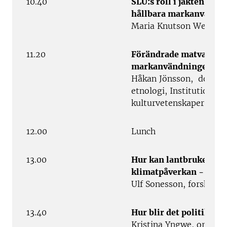
10.40
SLU:s roll i jakten på
hållbara markanvändn
Maria Knutson Wedel, r
11.20
Förändrade matvanor –
markanvändningen?
Håkan Jönsson, docent,
etnologi, Institutionen 
kulturvetenskaper, Lund
12.00
Lunch
13.00
Hur kan lantbruket min
klimatpåverkan - och 
Ulf Sonesson, forskning
13.40
Hur blir det politik av 
Kristina Yngwe, ordföra