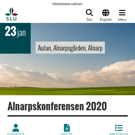
Medarbetarwebben
Till startsida
Sök
English
Meny
23
jan
Aulan, Alnarpsgården, Alnarp
Alnarpskonferensen 2020
KONTAKT
FAKTA
PROGRAM