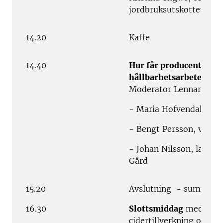
jordbruksutskottet
14.20
Kaffe
14.40
Hur får producenterna b
hållbarhetsarbete?
Moderator Lennart Wi
- Maria Hofvendahl, Sk
- Bengt Persson, vd Foo
- Johan Nilsson, lantbr
Gård
15.20
Avslutning - summeri
16.30
Slottsmiddag
med före
cidertillverkning och 