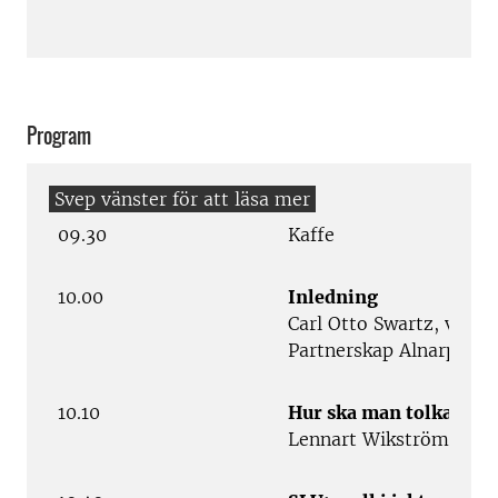
Program
09.30
Kaffe
10.00
Inledning
Carl Otto Swartz, verk
Partnerskap Alnarp
10.10
Hur ska man tolka alla
Lennart Wikström, Lant