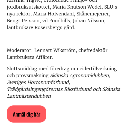
Kristina Yngwe, ordförande i miljö- och
jordbruksutskottet, Maria Knutson Wedel, SLU:s
nya rektor, Maria Hofvendahl, Skånemejerier,
Bengt Persson, vd Foodhills, Johan Nilsson,
lantbrukare Rosersbergs gård.
Moderator: Lennart Wikström, chefredaktör
Lantbrukets Affärer.
Slottsmiddag med föredrag om cidertillverkning
och provsmakning
Skånska Agronomklubben,
Sveriges Hortonomförbund,
Trädgårdsingengörernas Riksförbund och Skånska
Lantmästarklubben
Anmäl dig här