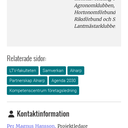
Agronomklubben, Sveri
Hortonomförbund, Träd
Riksförbund och Skånsk
Lantmästarklubben
Relaterade sidor:
LTV-fakulteten
Samverkan
Alnarp
Partnerskap Alnarp
Agenda 2030
Kompetenscentrum företagsledning
Kontaktinformation
Per Magnus Hansson,
Projektledare