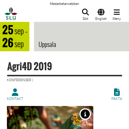
Medarbetarwebben
Till startsida
Sök
English
Meny
25
sep
–
26
sep
Uppsala
Agri4D 2019
KONFERENSER |
KONTAKT
FAKTA