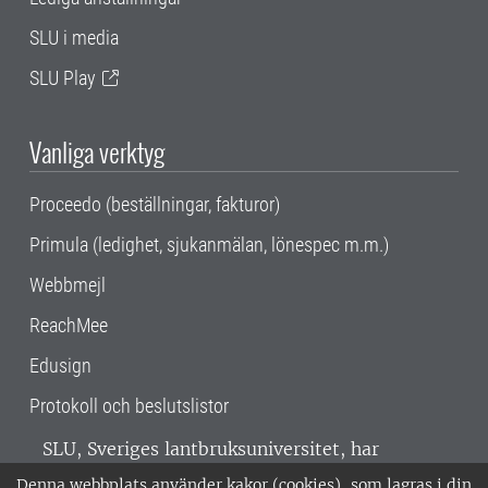
SLU i media
SLU Play
Vanliga verktyg
Proceedo (beställningar, fakturor)
Primula (ledighet, sjukanmälan, lönespec m.m.)
Webbmejl
ReachMee
Edusign
Protokoll och beslutslistor
SLU, Sveriges lantbruksuniversitet, har
verksamhet över hela Sverige. Huvudorter är
Denna webbplats använder kakor (cookies), som lagras i din