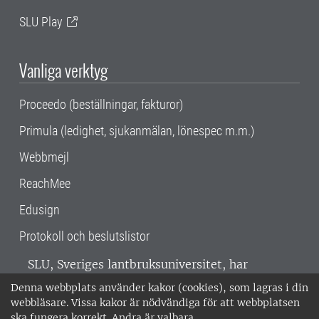
SLU Play
Vanliga verktyg
Proceedo (beställningar, fakturor)
Primula (ledighet, sjukanmälan, lönespec m.m.)
Webbmejl
ReachMee
Edusign
Protokoll och beslutslistor
SLU, Sveriges lantbruksuniversitet, har
verksamhet över hela Sverige. Huvudorter är
Denna webbplats använder kakor (cookies), som lagras i din
Alnarp, Uppsala och Umeå.
SLU är
webbläsare. Vissa kakor är nödvändiga för att webbplatsen
miljöcertifierat enligt ISO 14001. •
Telefon:
ska fungera korrekt. Andra är valbara.