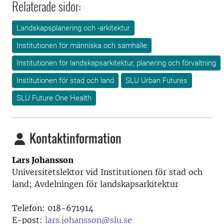
Relaterade sidor:
Landskapsplanering och -arkitektur
Institutionen för människa och samhälle
Institutionen för landskapsarkitektur, planering och förvaltning
Institutionen för stad och land
SLU Urban Futures
SLU Future One Health
Kontaktinformation
Lars Johansson
Universitetslektor vid
Institutionen för stad och
land; Avdelningen för landskapsarkitektur
Telefon:
018-
671914
E-post:
lars.johansson@slu.se