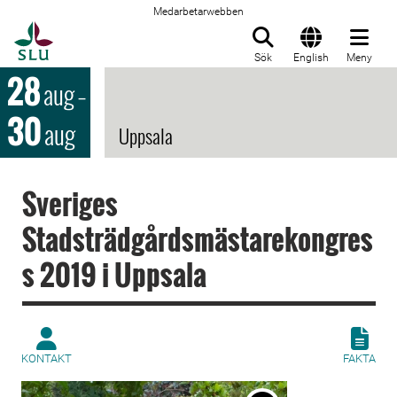
Medarbetarwebben
Till startsida
Sök
English
Meny
28
aug
–
30
aug
Uppsala
Sveriges
Stadsträdgårdsmästarekongres
s 2019 i Uppsala
KONTAKT
FAKTA