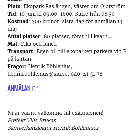
Plats
: Ekopark Raslången, väster om Olofström
Tid
: 10 juni kl 09.00-1600. Kaffe från 08.30
Kostnad
: 300 kronor, sista dag för anmälan 13
maj
Antal platser
: 80 platser, först till kvarn.....
Mat
: Fika och lunch
Transport
: Egen bil till ekoparken,parkera vid P
på kartan
Frågor
: Henrik Böhlenius,
henrik.bohlenius@slu.se, 040-41 51 78
ANMÄLAN
Ni är varmt välkomna till exkursionen!
Prefekt Vilis Brukas
Samverkanslektor Henrik Böhleniues