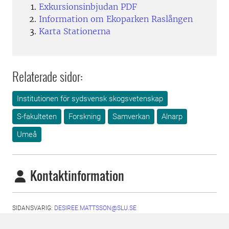
Exkursionsinbjudan PDF
Information om Ekoparken Raslången
Karta Stationerna
Relaterade sidor:
Institutionen för sydsvensk skogsvetenskap
S-fakulteten
Forskning
Samverkan
Alnarp
Umeå
Kontaktinformation
SIDANSVARIG:
DESIREE.MATTSSON@SLU.SE