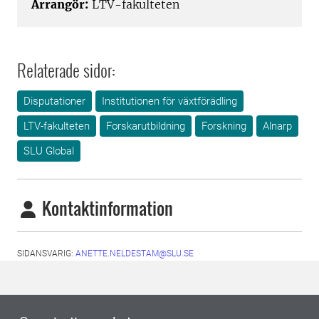
Arrangör:
LTV-fakulteten
Relaterade sidor:
Disputationer
Institutionen för växtförädling
LTV-fakulteten
Forskarutbildning
Forskning
Alnarp
SLU Global
Kontaktinformation
SIDANSVARIG:
ANETTE.NELDESTAM@SLU.SE