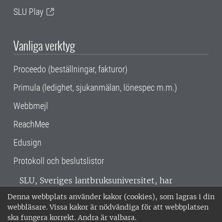
SLU Play
Vanliga verktyg
Proceedo (beställningar, fakturor)
Primula (ledighet, sjukanmälan, lönespec m.m.)
Webbmejl
ReachMee
Edusign
Protokoll och beslutslistor
SLU, Sveriges lantbruksuniversitet, har
verksamhet över hela Sverige. Huvudorter är
Denna webbplats använder kakor (cookies), som lagras i din
Alnarp, Uppsala och Umeå.
SLU är
webbläsare. Vissa kakor är nödvändiga för att webbplatsen
miljöcertifierat enligt ISO 14001. •
Telefon:
ska fungera korrekt. Andra är valbara.