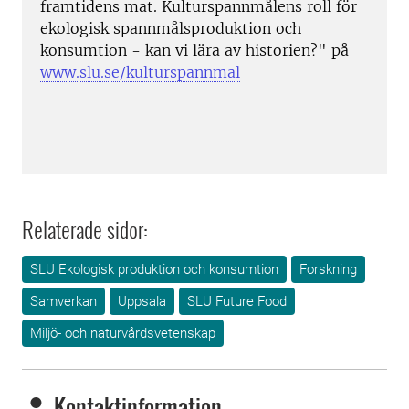
framtidens mat. Kulturspannmålens roll för
ekologisk spannmålsproduktion och
konsumtion - kan vi lära av historien?" på
www.slu.se/kulturspannmal
Relaterade sidor:
SLU Ekologisk produktion och konsumtion
Forskning
Samverkan
Uppsala
SLU Future Food
Miljö- och naturvårdsvetenskap
Kontaktinformation