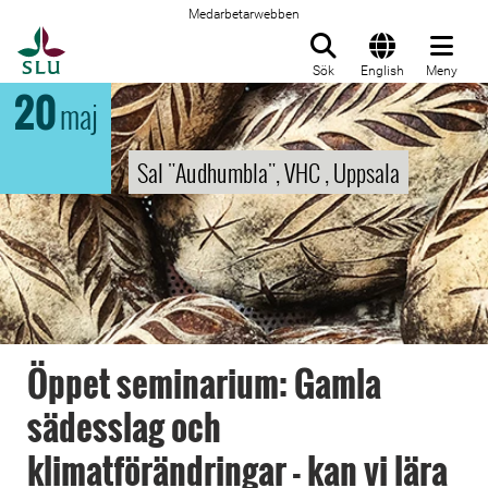
Medarbetarwebben
Till startsida
Sök
English
Meny
20
maj
Sal "Audhumbla", VHC , Uppsala
Öppet seminarium: Gamla
sädesslag och
klimatförändringar - kan vi lära