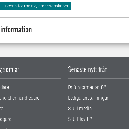
titutionen för molekylära vetenskaper
information
ig som är
Senaste nytt från
edare
Driftinformation
and eller handledare
Lediga anställningar
re
SLU i media
ggare
SLU Play