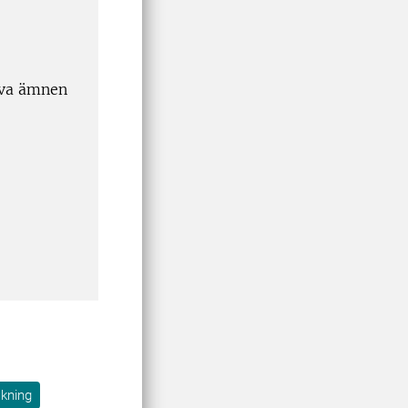
tiva ämnen
kning