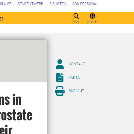
SLU.SE
STUDENTWEBB
BIBLIOTEK
SÖK PERSONAL
er
Sök
English
KONTAKT
FAKTA
SKRIV UT
ns in
rostate
eir