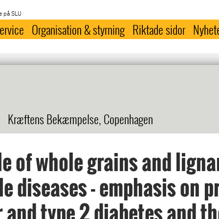
e på SLU
ervice
Organisation & styrning
Riktade sidor
Nyhet
n
Kræftens Bekæmpelse, Copenhagen
le of whole grains and ligna
yle diseases - emphasis on p
 and type 2 diabetes and th