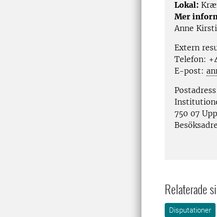
Lokal:
Kræ
Mer infor
Anne Kirst
Extern res
Telefon:
+4
E-post:
an
Postadress
Institutio
750 07 Upp
Besöksadr
Relaterade si
Disputationer