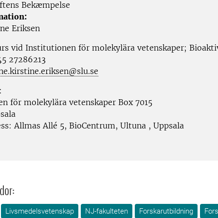
ftens Bekæmpelse
mation:
ine Eriksen
urs vid
Institutionen för molekylära vetenskaper; Bioak
5 27286213
ne.kirstine.eriksen@slu.se
:
nen för molekylära vetenskaper
Box 7015
sala
ess:
Allmas Allé 5, BioCentrum, Ultuna
,
Uppsala
dor:
Livsmedelsvetenskap
NJ-fakulteten
Forskarutbildning
Fors