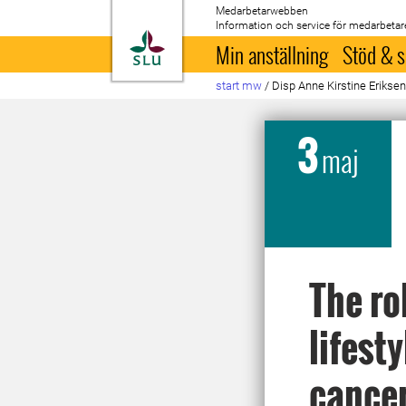
Medarbetarwebben
Information och service för medarbetar
Till startsida
Min anställning
Stöd & s
start mw
/
Disp Anne Kirstine Erikse
3
maj
The ro
lifest
cancer