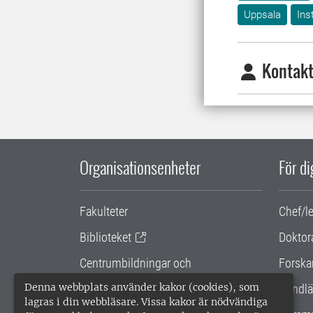
Uppsala
Ins
Kontakt
Organisationsenheter
För d
Fakulteter
Chef/l
Biblioteket
Doktor
Centrumbildningar och
Forska
samarbetsprojekt
Denna webbplats använder kakor (cookies), som
Handlä
lagras i din webbläsare. Vissa kakor är nödvändiga
Gemensamma verksamhetsstödet