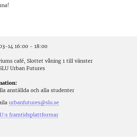
mna!
3-14 16:00 - 18:00
p
ums café, Slottet våning 1 till vänster
SLU Urban Futures
mation:
la anställda och alla studenter
ila
urbanfutures@slu.se
:s framtidsplattformar