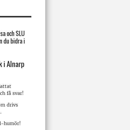
lsa och SLU
n du bidra i
 i Alnarp
fattat
ch få svar!
om drivs
.
el-humör!