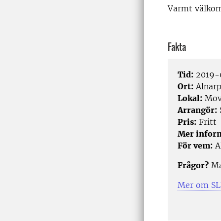
Varmt välko
Fakta
Tid:
2019-0
Ort:
Alnar
Lokal:
Movi
Arrangör:
Pris:
Fritt
Mer infor
För vem:
Al
Frågor?
Ma
Mer om SLU