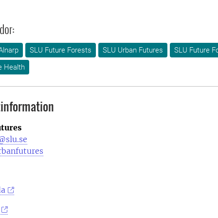
dor:
Alnarp
SLU Future Forests
SLU Urban Futures
SLU Future F
e Health
information
tures
@slu.se
rbanfutures
da