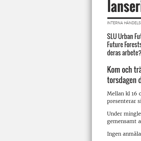
lanser
INTERNA HÄNDELS
SLU Urban Fut
Future Forests
deras arbete
Kom och trä
torsdagen d
Mellan kl 16 
presenterar si
Under mingl
gemensamt av
Ingen anmäla