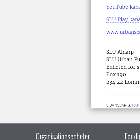
YouTube kan
SLU Play kana
www.urbansca
SLU Alnarp
SLU Urban Fu
Enheten för 
Box 190
234 22 Lom
SIDANSVARIG:
HAN
Organisationsenheter
För d