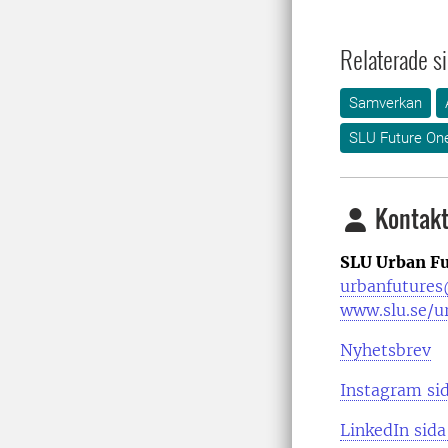
Relaterade si
Samverkan
SLU Future On
Kontakt
SLU Urban Fu
urbanfutures
www.slu.se/u
Nyhetsbrev
Instagram si
LinkedIn sida