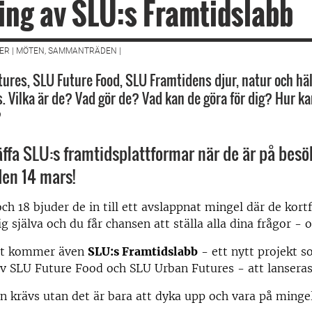
ing av SLU:s Framtidslabb
ER | MÖTEN, SAMMANTRÄDEN |
ures, SLU Future Food, SLU Framtidens djur, natur och hä
. Vilka är de? Vad gör de? Vad kan de göra för dig? Hur ka
?
ffa SLU:s framtidsplattformar när de är på besök
en 14 mars!
och 18 bjuder de in till ett avslappnat mingel där de kort
g själva och du får chansen att ställa alla dina frågor - o
et kommer även
SLU:s Framtidslabb
- ett nytt projekt s
 SLU Future Food och SLU Urban Futures - att lanseras
n krävs utan det är bara att dyka upp och vara på ming