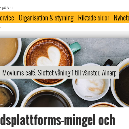
e på SLU
ervice
Organisation & styrning
Riktade sidor
Nyhet
l
Moviums café, Slottet våning 1 till vänster, Alnarp
dsplattforms-mingel och