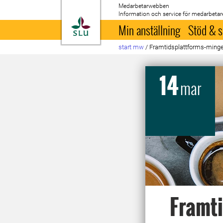
Medarbetarwebben
Information och service för medarbetar
Till startsida
Min anställning
Stöd & s
start mw
/
Framtidsplattforms-minge
14
mar
Framti