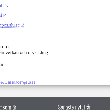
al
l
pes.slu.se
tures
samverkan och utveckling
ma
NA.WEIBER.POST@SLU.SE
ig som är
Senaste nytt från