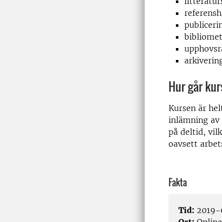
litteratu
referensh
publiceri
bibliomet
upphovsr
arkiverin
Hur går kur
Kursen är hel
inlämning av 
på deltid, vil
oavsett arbet
Fakta
Tid:
2019-0