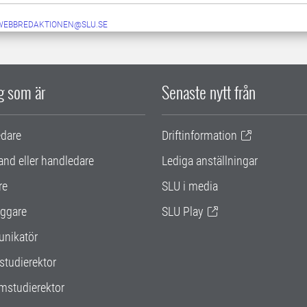
-WEBBREDAKTIONEN@SLU.SE
ig som är
Senaste nytt från
edare
Driftinformation
and eller handledare
Lediga anställningar
re
SLU i media
ggare
SLU Play
nikatör
studierektor
mstudierektor