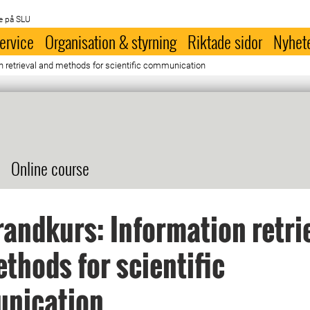
e på SLU
ervice
Organisation & styrning
Riktade sidor
Nyhet
n retrieval and methods for scientific communication
Online course
andkurs: Information retri
thods for scientific
nication