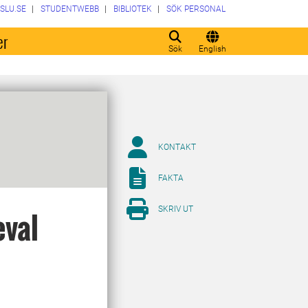
SLU.SE
STUDENTWEBB
BIBLIOTEK
SÖK PERSONAL
er
Sök
English
KONTAKT
FAKTA
SKRIV UT
eval