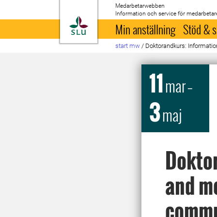
Medarbetarwebben
Information och service för medarbetar
Till startsida
Min anställning
Stöd & s
start mw
/
Doktorandkurs: Informatio
11
mar
–
3
maj
Doktor
and me
commu