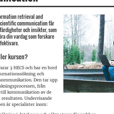
ormation retrieval and
cientific communication får
färdigheter och insikter, som
ra din vardag som forskare
fektivare.
ller kursen?
arar 3 HECS och har en bred
nformationssökning och
 kommunikation. Den tar upp
orskningsprocessen, från
 till kommunikation av de
 resultaten. Undervisande
sen är specialister inom: