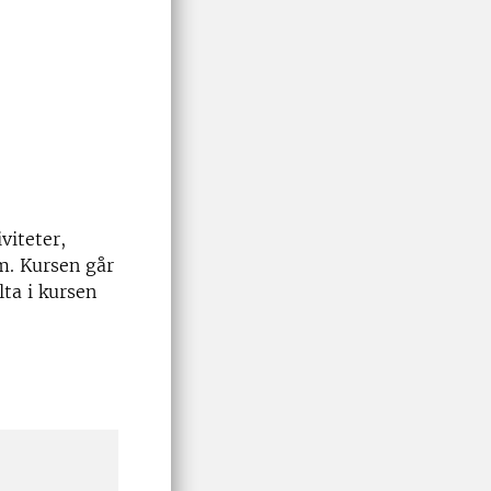
viteter,
m.
Kursen går
lta i kursen