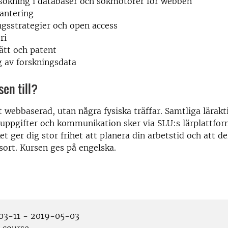
rsökning i databaser och sökmotorer för webben
antering
ngsstrategier och open access
ri
ätt och patent
g av forskningsdata
sen till?
t webbaserad, utan några fysiska träffar. Samtliga lärakti
uppgifter och kommunikation sker via SLU:s lärplattfor
ket ger dig stor frihet att planera din arbetstid och att de
sort. Kursen ges på engelska.
3-11 - 2019-05-03