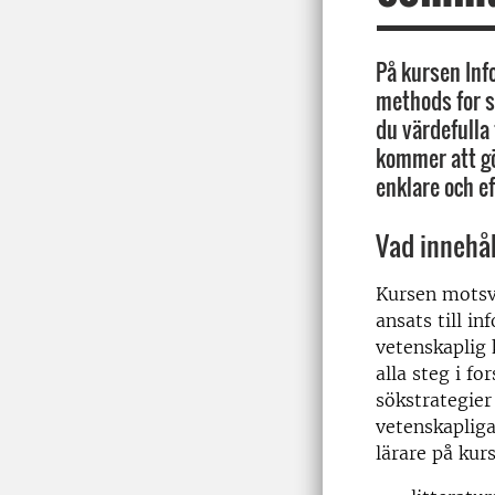
På kursen Inf
methods for s
du värdefulla 
kommer att gö
enklare och ef
Vad innehå
Kursen motsv
ansats till i
vetenskaplig
alla steg i f
sökstrategier
vetenskapliga
lärare på kur