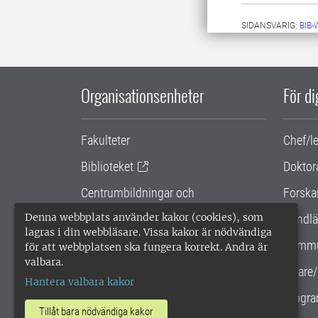
SIDANSVARIG:
BIB
Organisationsenheter
För d
Fakulteter
Chef/l
Biblioteket
Doktor
Centrumbildningar och
Forska
samarbetsprojekt
Denna webbplats använder kakor (cookies), som
Handlä
lagras i din webbläsare. Vissa kakor är nödvändiga
Gemensamma verksamhetsstödet
Kommu
för att webbplatsen ska fungera korrekt. Andra är
valbara.
SLU Holding
Lärare/
Hantera valbara kakor
Progra
Tillåt bara nödvändiga kakor