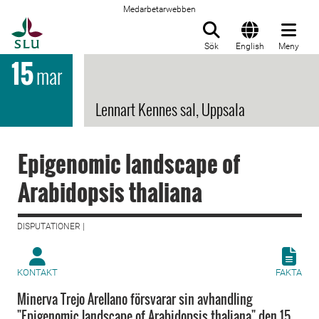
Medarbetarwebben
Till startsida
Sök
English
Meny
15
mar
Lennart Kennes sal, Uppsala
Epigenomic landscape of
Arabidopsis thaliana
DISPUTATIONER |
KONTAKT
FAKTA
Minerva Trejo Arellano försvarar sin avhandling
"Epigenomic landscape of Arabidopsis thaliana" den 15