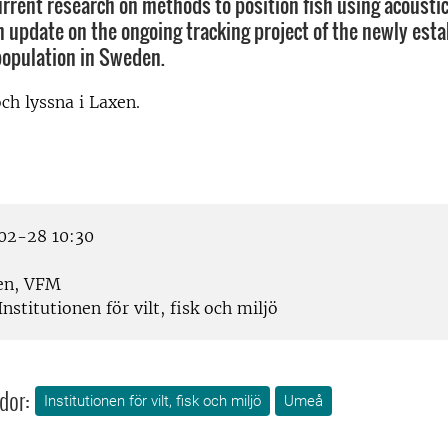
urrent research on methods to position fish using acoustic
an update on the ongoing tracking project of the newly est
population in Sweden.
h lyssna i Laxen.
02-28 10:30
en, VFM
nstitutionen för vilt, fisk och miljö
dor:
Institutionen för vilt, fisk och miljö
Umeå