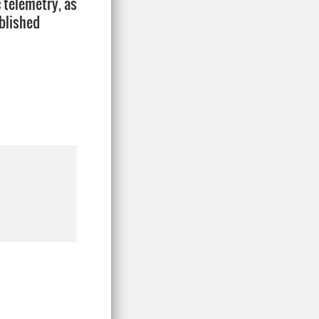
 telemetry, as
ablished