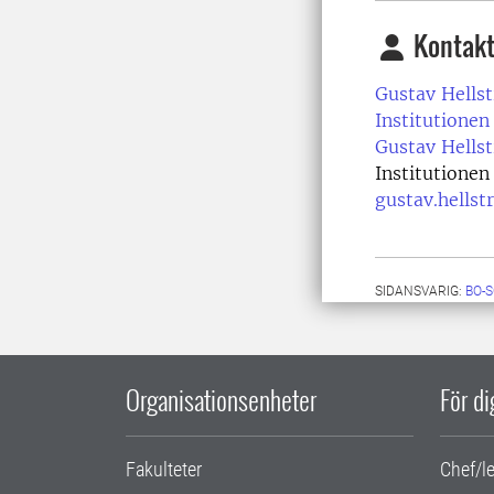
Kontakt
Gustav Hells
Institutionen 
Gustav Hells
Institutionen 
gustav.hells
SIDANSVARIG:
BO-
Organisationsenheter
För d
Fakulteter
Chef/l