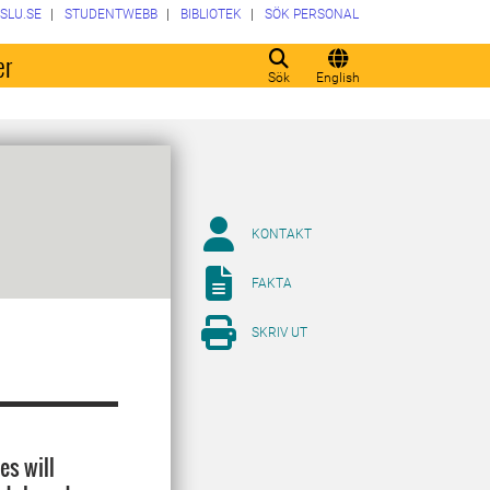
SLU.SE
STUDENTWEBB
BIBLIOTEK
SÖK PERSONAL
er
Sök
English
KONTAKT
FAKTA
SKRIV UT
es will