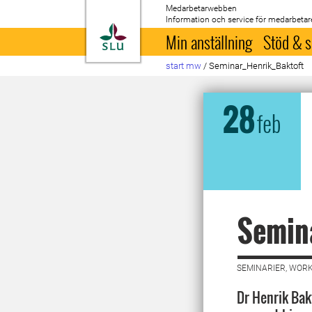
Medarbetarwebben
Information och service för medarbetar
Till startsida
Min anställning
Stöd & s
start mw
/
Seminar_Henrik_Baktoft
28
feb
Semina
SEMINARIER, WORK
Dr Henrik Bak