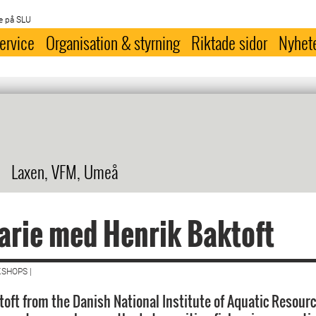
e på SLU
ervice
Organisation & styrning
Riktade sidor
Nyhet
Laxen, VFM, Umeå
rie med Henrik Baktoft
SHOPS |
toft from the Danish National Institute of Aquatic Resourc