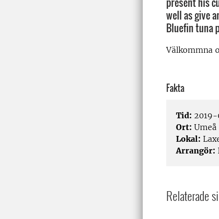
present his c
well as give 
Bluefin tuna 
Välkommna oc
Fakta
Tid:
2019-
Ort:
Umeå
Lokal:
Lax
Arrangör:
I
Relaterade si