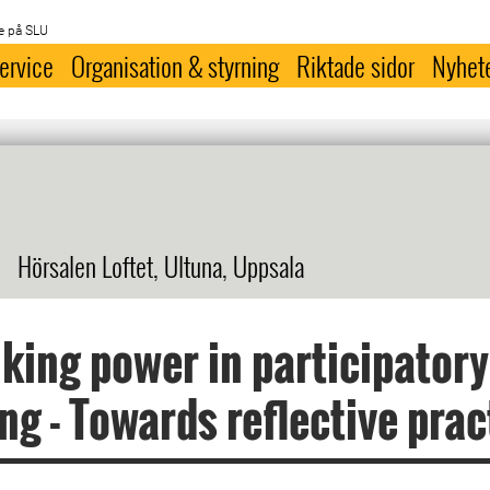
e på SLU
ervice
Organisation & styrning
Riktade sidor
Nyhet
Hörsalen Loftet, Ultuna, Uppsala
king power in participatory
ng - Towards reflective prac