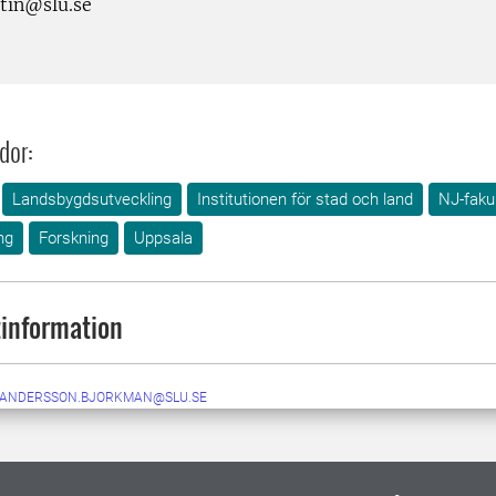
tin@slu.se
dor:
Landsbygdsutveckling
Institutionen för stad och land
NJ-faku
ng
Forskning
Uppsala
information
.ANDERSSON.BJORKMAN@SLU.SE