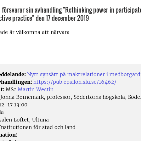
 försvarar sin avhandling "Rethinking power in participato
ctive practice" den 17 december 2019
rade är välkomna att närvara
eddelande:
Nytt synsätt på maktrelationer i medborgard
avhandlingen:
https://pub.epsilon.slu.se/16462/
t:
MSc
Martin Westin
:
Jonna Bornemark, professor, Södertörns högskola, Söde
2-17 13:00
la
alen Loftet, Ultuna
nstitutionen för stad och land
mation: