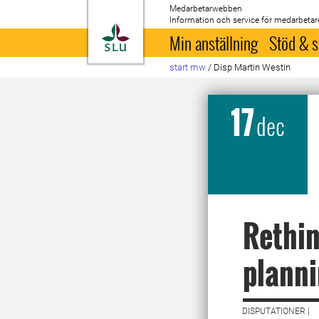
Medarbetarwebben
Information och service för medarbetar
Till startsida
Min anställning
Stöd & s
start mw
/
Disp Martin Westin
17
dec
Rethin
planni
DISPUTATIONER |