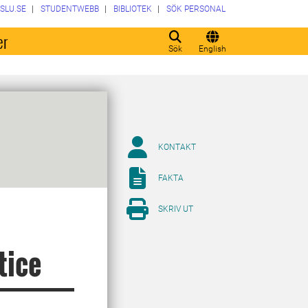
SLU.SE
STUDENTWEBB
BIBLIOTEK
SÖK PERSONAL
er
Sök
English
KONTAKT
FAKTA
SKRIV UT
tice