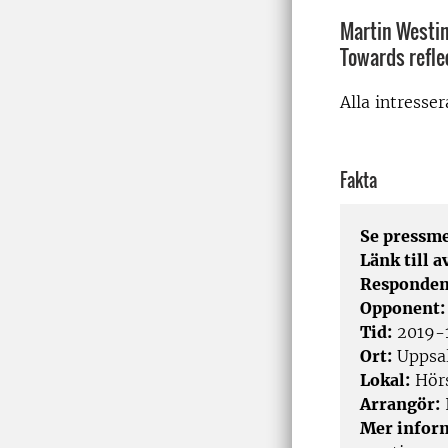
Martin Westin
Towards refle
Alla intresse
Fakta
Se pressm
Länk till 
Responden
Opponent
Tid:
2019-1
Ort:
Uppsa
Lokal:
Hörs
Arrangör:
I
Mer infor