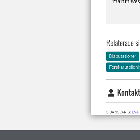
martin.wes
Relaterade si
Disputationer
Forskarutbildni
Kontakt
SIDANSVARIG:
EVA