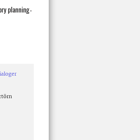
ry planning -
ialoger
rtörn