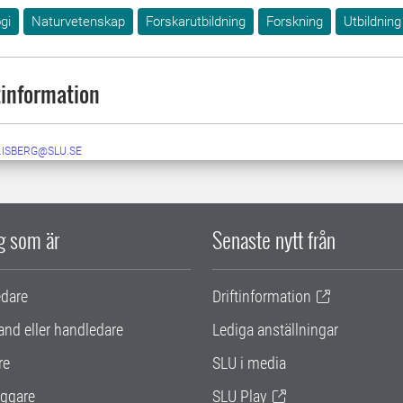
gi
Naturvetenskap
Forskarutbildning
Forskning
Utbildning
information
.ISBERG@SLU.SE
ig som är
Senaste nytt från
edare
Driftinformation
and eller handledare
Lediga anställningar
re
SLU i media
ggare
SLU Play