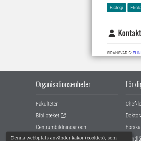
Biologi
Ekolo
Kontakt
SIDANSVARIG:
ELIN
Organisationsenheter
För d
Fakulteter
Chef/l
Biblioteket
Doktor
Centrumbildningar och
Forska
samarbetsprojekt
Denna webbplats använder kakor (cookies), som
Handlä