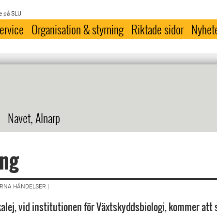
e på SLU
ervice
Organisation & styrning
Riktade sidor
Nyhet
Navet, Alnarp
ing
RNA HÄNDELSER |
alej, vid institutionen för Växtskyddsbiologi, kommer att 