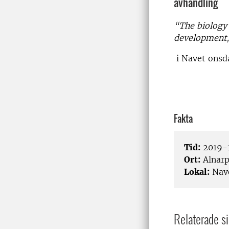
avhandling
“
The biology
development, 
i Navet onsd
Fakta
Tid:
2019-1
Ort:
Alnar
Lokal:
Nav
Relaterade si