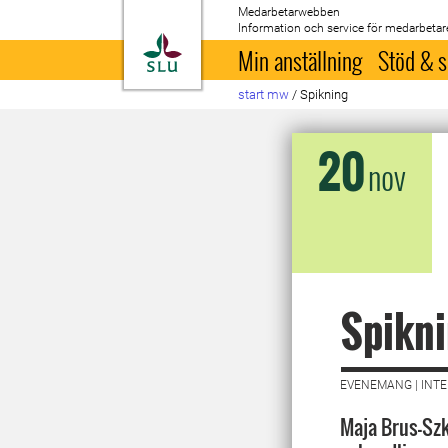
Medarbetarwebben
Information och service för medarbetar
Till startsida
Min anställning
Stöd & s
start mw
/
Spikning
20
nov
Spikn
EVENEMANG | INTE
Maja Brus-Szk