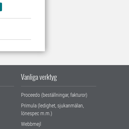
Vanliga verktyg
Proceedo (beställningar, fakturor)
Primula (ledighet, sjukanmälan,
lönespec m.m.)
Webbmejl