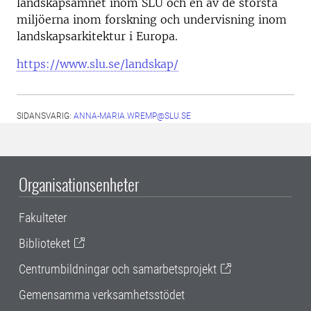
landskapsämnet inom SLU och en av de största
miljöerna inom forskning och undervisning inom
landskapsarkitektur i Europa.
https://www.slu.se/landskap/
SIDANSVARIG:
ANNA-MARIA.WREMP@SLU.SE
Organisationsenheter
Fakulteter
Biblioteket
Centrumbildningar och samarbetsprojekt
Gemensamma verksamhetsstödet