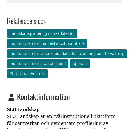
Relaterade sidor:
Landskapsplanering och -arkitektur
Institutionen för människa och samhälle
Institutionen för landskapsarkitektur, planering och förvaltning
Institutionen för stad och land
Uppsala
SLU Urban Futures
Kontaktinformation
SLU Landskap
SLU Landskap är en tvärinstitutionell plattform
för samverkan och gemensam profilering av