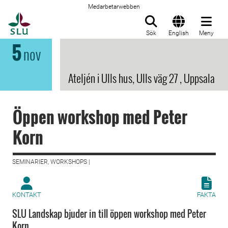
Medarbetarwebben
Till startsida
Sök
English
Meny
5
nov
Ateljén i Ulls hus, Ulls väg 27 , Uppsala
Öppen workshop med Peter
Korn
SEMINARIER, WORKSHOPS |
KONTAKT
FAKTA
SLU Landskap bjuder in till öppen workshop med Peter
Korn.