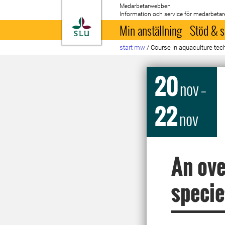
Medarbetarwebben
Information och service för medarbetar
Till startsida
Min anställning
Stöd & s
start mw
/
Course in aquaculture te
20
nov
–
22
nov
An ove
specie