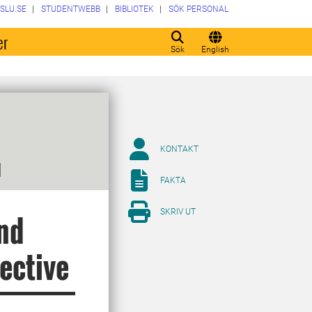
SLU.SE
STUDENTWEBB
BIBLIOTEK
SÖK PERSONAL
er
Sök
English
KONTAKT
l
FAKTA
SKRIV UT
nd
pective