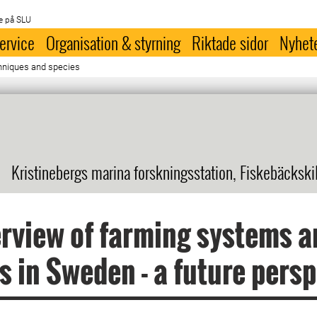
e på SLU
ervice
Organisation & styrning
Riktade sidor
Nyhet
chniques and species
Kristinebergs marina forskningsstation, Fiskebäckski
rview of farming systems a
s in Sweden - a future pers