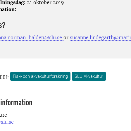
lningsdag:
21 oktober 2019
mation:
s?
nna.norman-halden@slu.se
or
susanne.lindegarth@marin
dor:
Fisk- och akvakulturforskning
SLU Akvakultur
information
ure
slu.se