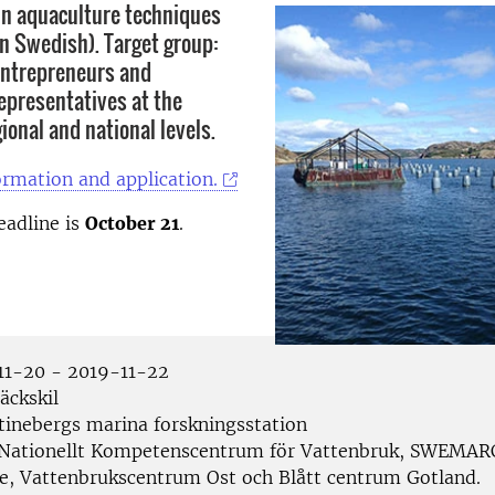
in aquaculture techniques
in Swedish). Target group:
entrepreneurs and
presentatives at the
ional and national levels.
rmation and application.
eadline is
October 21
.
1-20 - 2019-11-22
äckskil
tinebergs marina forskningsstation
Nationellt Kompetenscentrum för Vattenbruk, SWEMAR
e, Vattenbrukscentrum Ost och Blått centrum Gotland.