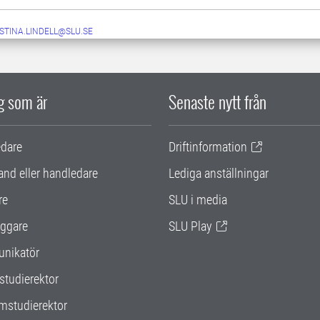
STINA.LINDELL@SLU.SE
ig som är
Senaste nytt från
edare
Driftinformation
and eller handledare
Lediga anställningar
re
SLU i media
ggare
SLU Play
nikatör
studierektor
mstudierektor