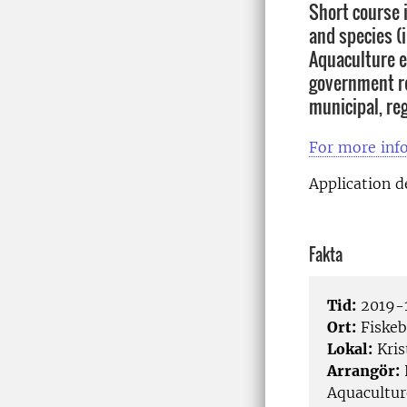
Short course 
and species (
Aquaculture 
government re
municipal, reg
For more info
Application d
Fakta
Tid:
2019-1
Ort:
Fiskeb
Lokal:
Kris
Arrangör:
Aquacultur