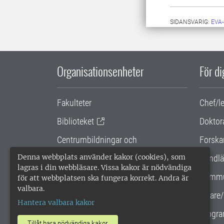
SIDANSVARIG:
EVA-
Organisationsenheter
För d
Fakulteter
Chef/l
Biblioteket
Doktor
Centrumbildningar och
Forska
samarbetsprojekt
Denna webbplats använder kakor (cookies), som
Handlä
lagras i din webbläsare. Vissa kakor är nödvändiga
Gemensamma verksamhetsstödet
Kommu
för att webbplatsen ska fungera korrekt. Andra är
valbara.
SLU Holding
Lärare/
Hantera valbara kakor
Progra
Tillåt bara nödvändiga kakor