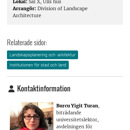
Lokal:
Sal X, Ulls hus
Arrangör:
Division of Landscape
Architecture
Relaterade sidor:
Landskapsplanering och -arkitektur
Institutionen för stad och land
Kontaktinformation
Burcu Yigit Turan
,
biträdande
universitetslektor,
avdelningen för