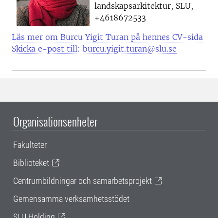
landskapsarkitektur, SLU,
+4618672533
Läs mer om Burcu Yigit Turan på hennes CV-sida
Skicka e-post till: burcu.yigit.turan@slu.se
Organisationsenheter
Fakulteter
Biblioteket
Centrumbildningar och samarbetsprojekt
Gemensamma verksamhetsstödet
SLU Holding