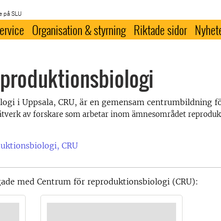
e på SLU
ervice
Organisation & styrning
Riktade sidor
Nyhet
eproduktionsbiologi
logi i Uppsala, CRU, är en gemensam centrumbildning f
nätverk av forskare som arbetar inom ämnesområdet reprodukt
duktionsbiologi, CRU
ggade med Centrum för reproduktionsbiologi (CRU):