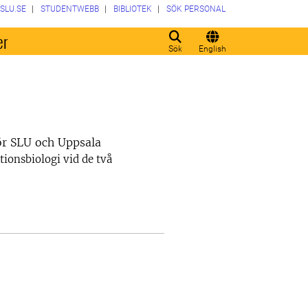
SLU.SE
STUDENTWEBB
BIBLIOTEK
SÖK PERSONAL
er
Sök
English
ör SLU och Uppsala
ionsbiologi vid de två