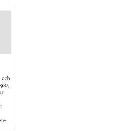
i och
1984,
or
t
ete