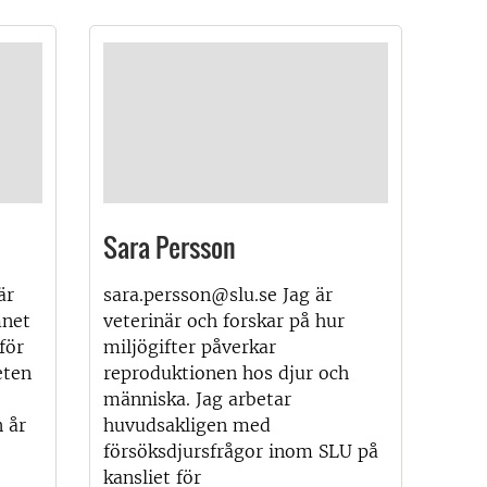
Sara Persson
är
sara.persson@slu.se Jag är
mnet
veterinär och forskar på hur
för
miljögifter påverkar
eten
reproduktionen hos djur och
människa. Jag arbetar
 år
huvudsakligen med
försöksdjursfrågor inom SLU på
kansliet för