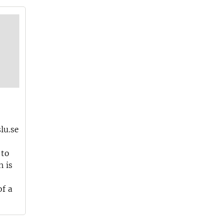
lu.se
 to
h is
of a