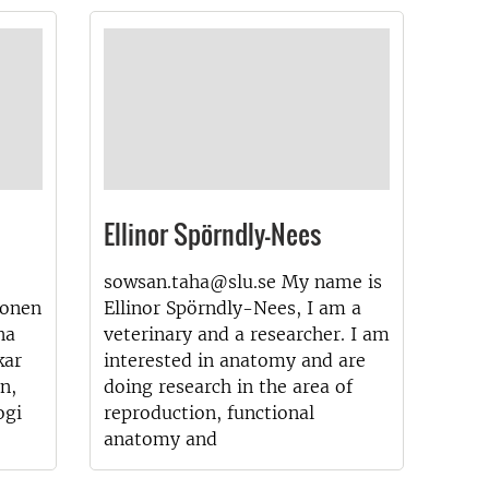
Ellinor Spörndly-Nees
sowsan.taha@slu.se My name is
ionen
Ellinor Spörndly-Nees, I am a
na
veterinary and a researcher. I am
kar
interested in anatomy and are
n,
doing research in the area of
ogi
reproduction, functional
anatomy and