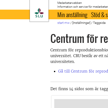
Medarbetarwebben
Information och service för medarbetar
Till startsida
Min anställning
Stöd & s
start mw
/
[Inställningar]
/
Taggsida
Centrum för r
Centrum för reproduktionsbio
universitet.
CRU består av ett 
universiteten.
Gå till Centrum för repro
Det finns 14 sidor som är ta