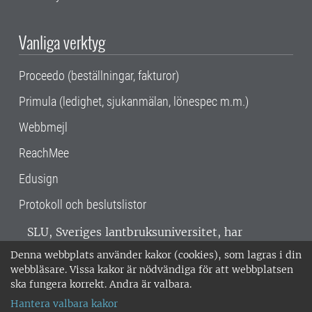
Vanliga verktyg
Proceedo (beställningar, fakturor)
Primula (ledighet, sjukanmälan, lönespec m.m.)
Webbmejl
ReachMee
Edusign
Protokoll och beslutslistor
SLU, Sveriges lantbruksuniversitet, har
verksamhet över hela Sverige. Huvudorter är
Denna webbplats använder kakor (cookies), som lagras i din
Alnarp, Uppsala och Umeå.
SLU är
webbläsare. Vissa kakor är nödvändiga för att webbplatsen
miljöcertifierat enligt ISO 14001. •
Telefon:
ska fungera korrekt. Andra är valbara.
018-67 10 00 • Org nr: 202100-2817 •
Om
Hantera valbara kakor