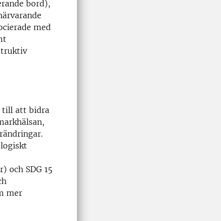
rande bord),
närvarande
socierade med
mt
truktiv
ill att bidra
 markhälsan,
rändringar.
logiskt
r) och SDG 15
ch
om mer