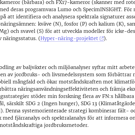
kameror (bärbara) och FX17-kameror (skanner med rote
med deras programvara Lumo och SpecimINSIGHT. För 
 på att identifiera och analysera spektrala signaturer as
näringsämnen: kväve (N), fosfor (P) och kalium (K), sa
) och svavel (S) för att utveckla modeller för icke-des
 näringsstatus. (
Hyper-näring-projektet
).
ling av baljväxter och miljöanalyser syftar mitt arbete t
ngen av jordbruks- och livsmedelssystem som förbättrar
obiell mångfald och ökar motståndskraften mot klimatfö
bättra näringsanvändningseffektiviteten och främja eko
ngsstrategier stöder min forskning flera av FN:s hållbara
l, särskilt SDG 2 (Ingen hunger), SDG 13 (Klimatåtgärde
d). Denna systemorienterade strategi kombinerar fält- o
 med fjärranalys och spektralanalys för att informera 
 motståndskraftiga jordbruksmetoder.