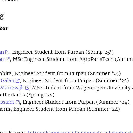
ng
sor
an
, Engineer Student from Purpan (Spring 25')
at
, MSc Engineer Student from AgroParisTech (Autu
Robira, Engineer Student from Purpan (Summer ’25)
 Galan
, Engineer Student from Purpan (Summer ’25)
 Marrewijk
, MSc student from Wageningen University 
therlands (Spring ’25)
ssaint
, Engineer Student from Purpan (Summer ’24)
herm, Engineer Student from Purpan (Summer ’24)
e i kursen '
Introduktionskurs i biologi och miljövetens