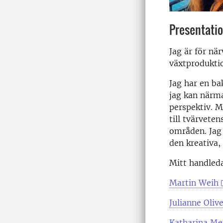
Presentati
Jag är för nä
växtproduktio
Jag har en ba
jag kan närm
perspektiv. Mi
till tvärvete
områden. Jag 
den kreativa,
Mitt handled
Martin Weih
Julianne Olive
Katharina Me