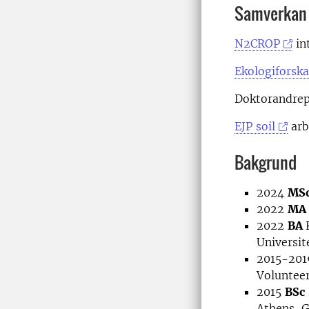
Samverkan
N2CROP
in
Ekologiforska
Doktorandrep
EJP soil
arb
Bakgrund
2024
MS
2022
MA
2022
BA
Universit
2015-201
Volunteer
2015
BSc
Athens, 