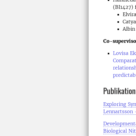
(BI1427) 
Elvi
Catya
Albin
Co-superviso
Lovisa E
Comparati
relations
predictab
Publikatione
Exploring Syn
Lennartsson 
Developmenta
Biological Ni