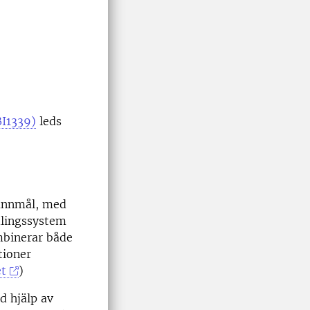
BI1339)
leds
pannmål, med
dlingssystem
mbinerar både
tioner
t
)
d hjälp av