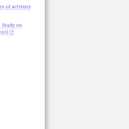
s of activists
e Study on
020)