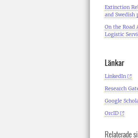
Extinction Re
and Swedish p
On the Road A
Logistic Serv
Länkar
LinkedIn
Research Gat
Google Schol
OrcID
Relaterade si