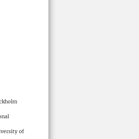
ockholm
onal
versity of