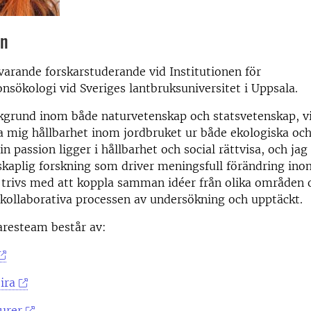
on
rvarande forskarstuderande vid Institutionen för
nsökologi vid Sveriges lantbruksuniversitet i Uppsala.
kgrund inom både naturvetenskap och statsvetenskap, vi
a mig hållbarhet inom jordbruket ur både ekologiska oc
n passion ligger i hållbarhet och social rättvisa, och jag 
nskaplig forskning som driver meningsfull förändring in
trivs med att koppla samman idéer från olika områden o
 kollaborativa processen av undersökning och upptäckt.
aresteam består av:
ira
urer