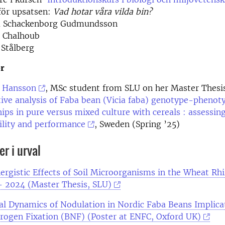
för upsatsen:
Vad hotar våra vilda bin?
ra Schackenborg Gudmundsson
 Chalhoub
 Stålberg
r
k Hansson
, MSc student from SLU on her Master Thesis
ve analysis of Faba bean (Vicia faba) genotype-phenot
hips in pure versus mixed culture with cereals : assessin
ility and performance
, Sweden (Spring ’25)
r i urval
ergistic Effects of Soil Microorganisms in the Wheat Rh
- 2024 (Master Thesis, SLU)
l Dynamics of Nodulation in Nordic Faba Beans Implicat
trogen Fixation (BNF) (Poster at ENFC, Oxford UK)