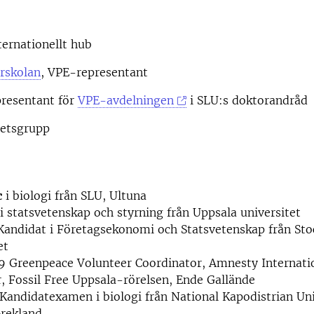
ternationellt hub
rskolan
, VPE-representant
resentant för
VPE-avdelningen
i SLU:s doktorandråd
etsgrupp
c
i biologi från SLU, Ultuna
i statsvetenskap och styrning från Uppsala universitet
Kandidat i Företagsekonomi och Statsvetenskap från St
et
9 Greenpeace Volunteer Coordinator, Amnesty Internati
, Fossil Free Uppsala-rörelsen, Ende Gallände
Kandidatexamen i biologi från National Kapodistrian Uni
Grekland