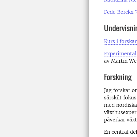
Fede Berckx
Undervisni
Kurs i forska
Experimental
av Martin Wei
Forskning
Jag forskar o
särskilt foku
med nordiska 
växthusexperi
påverkar väx
En central de