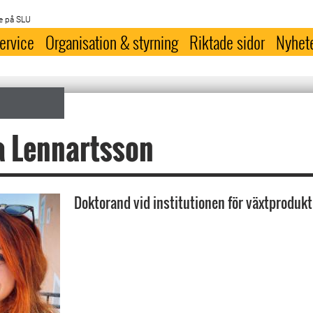
e på SLU
ervice
Organisation & styrning
Riktade sidor
Nyhet
a Lennartsson
Doktorand vid institutionen för växtprodukt