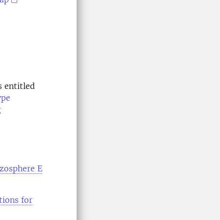
 entitled
ype
g
izosphere E
ions for