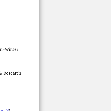
mn-Winter
& Research
kap
'