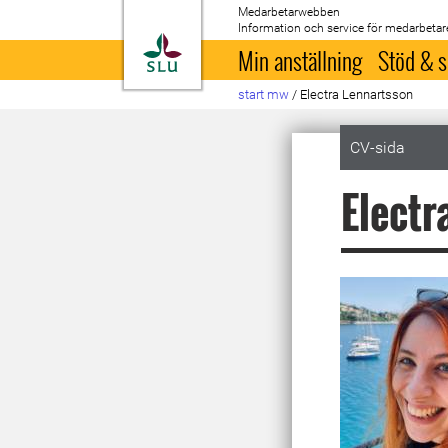
Medarbetarwebben
Information och service för medarbetar
Till startsida
Min anställning
Stöd & s
start mw
/
Electra Lennartsson
CV-sida
Electr