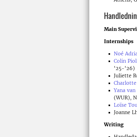
Handledni
Main Supervi
Internships
Noé Adri
Colin Piol
'25-'26)
Juliette 
Charlotte
Yana van
(WUR), Ne
Loïse Tou
Joanne L
Writing
Handledar