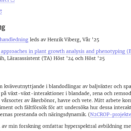
ng
rhandledning
leds av Henrik Viberg, Vår '25
 approaches in plant growth analysis and phenotyping (
h, Lärarassistent (TA) Höst ’24 och Höst '25
m kväveutnyttjande i blandodlingar av baljväxter och s
s på växt-växt-interaktioner i blandade, rena och remso
vårsorter av åkerbönor, havre och vete. Mitt arbete ko
ment och fältförsök för att undersöka hur dessa interak
ternas prestanda och näringsdynamik. (
N2CROP-projekte
l av min forskning omfattar hyperspektral avbildning me