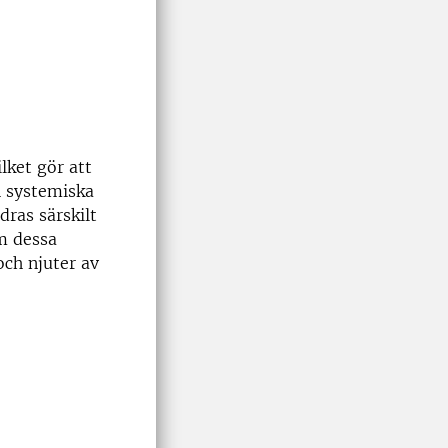
lket gör att
h systemiska
dras särskilt
om dessa
ch njuter av