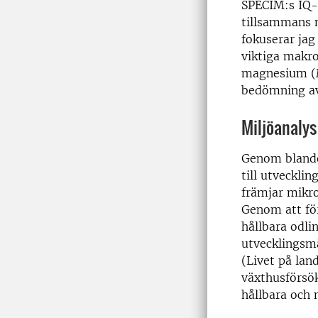
SPECIM:s IQ-
tillsammans 
fokuserar jag
viktiga makro
magnesium (Mg
bedömning av
Miljöanalys
Genom blandod
till utveckli
främjar mikr
Genom att för
hållbara odli
utvecklingsmå
(Livet på lan
växthusförsök
hållbara och