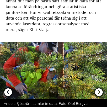
annat hur man på bästa sätt samlar in data för att
kunna se förändringar och göra statistiska
jämförelser. Hur vi kvalitetssäkrar metoder och
data och att vår personal får träna sig i att
använda laserdata, regressionsanalyser med
mera, säger Kliti Starja.
1/5
Previous
Next
Anders Sjöström samlar in data. Foto: Olof Bergvall