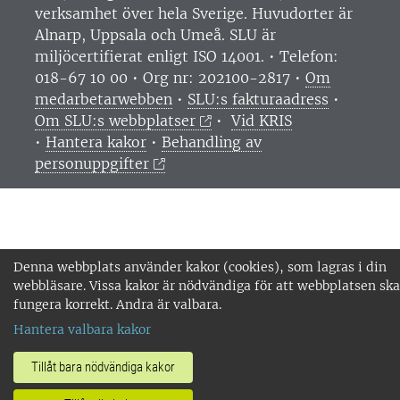
verksamhet över hela Sverige. Huvudorter är
Alnarp, Uppsala och Umeå.
SLU är
miljöcertifierat enligt ISO 14001. •
Telefon:
018-67 10 00 • Org nr: 202100-2817 •
Om
medarbetarwebben
•
SLU:s fakturaadress
•
Om SLU:s webbplatser
•
Vid KRIS
•
Hantera kakor
•
Behandling av
personuppgifter
Denna webbplats använder kakor (cookies), som lagras i din
webbläsare. Vissa kakor är nödvändiga för att webbplatsen ska
fungera korrekt. Andra är valbara.
Hantera valbara kakor
Tillåt bara nödvändiga kakor