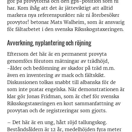
gör på provytorna och den gps-position som ni
har. Kom ihåg att det är jätteviktigt att alltid
markera nya referenspunkter när ni återbesöker
provytor! betonar Mats Walheim, som är ansvarig
för fältarbetet i den svenska Riksskogstaxeringen.
Avverkning, nyplantering och röjning
Eftersom det här är en permanent provyta
genomförs förutom mätningar av trädhöjd,
-ålder och bedömning av skador på träd m.m.
även en inventering av mark och fältskikt.
Diskussionen tolkas snabbt till albanska för de
som inte pratar engelska. När demonstrationen är
klar gör Jonas Fridman, som är chef för svenska
Riksskogstaxeringen en kort sammanfattning av
provytan och de registreringar som gjorts.
– Det här är en ung, hårt röjd tallungskog.
Beståndsåldern är 12 år, medelhöjden fyra meter