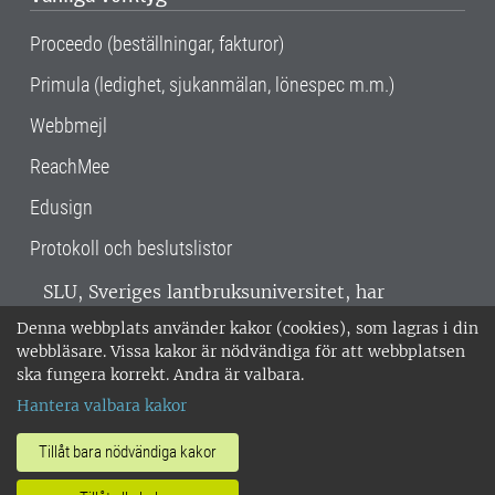
Proceedo (beställningar, fakturor)
Primula (ledighet, sjukanmälan, lönespec m.m.)
Webbmejl
ReachMee
Edusign
Protokoll och beslutslistor
SLU, Sveriges lantbruksuniversitet, har
verksamhet över hela Sverige. Huvudorter är
Denna webbplats använder kakor (cookies), som lagras i din
Alnarp, Uppsala och Umeå.
SLU är
webbläsare. Vissa kakor är nödvändiga för att webbplatsen
miljöcertifierat enligt ISO 14001. •
Telefon:
ska fungera korrekt. Andra är valbara.
018-67 10 00 • Org nr: 202100-2817 •
Om
Hantera valbara kakor
medarbetarwebben
•
SLU:s fakturaadress
•
Om SLU:s webbplatser
•
Vid KRIS
Tillåt bara nödvändiga kakor
•
Hantera kakor
•
Behandling av