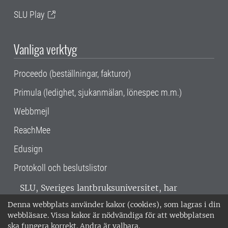
SLU Play
Vanliga verktyg
Proceedo (beställningar, fakturor)
Primula (ledighet, sjukanmälan, lönespec m.m.)
Webbmejl
ReachMee
Edusign
Protokoll och beslutslistor
SLU, Sveriges lantbruksuniversitet, har
verksamhet över hela Sverige. Huvudorter är
Denna webbplats använder kakor (cookies), som lagras i din
Alnarp, Uppsala och Umeå.
SLU är
webbläsare. Vissa kakor är nödvändiga för att webbplatsen
miljöcertifierat enligt ISO 14001. •
Telefon:
ska fungera korrekt. Andra är valbara.