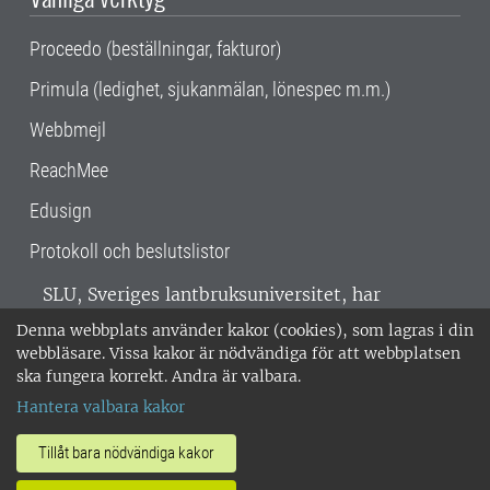
Proceedo (beställningar, fakturor)
Primula (ledighet, sjukanmälan, lönespec m.m.)
Webbmejl
ReachMee
Edusign
Protokoll och beslutslistor
SLU, Sveriges lantbruksuniversitet, har
verksamhet över hela Sverige. Huvudorter är
Denna webbplats använder kakor (cookies), som lagras i din
Alnarp, Uppsala och Umeå.
SLU är
webbläsare. Vissa kakor är nödvändiga för att webbplatsen
miljöcertifierat enligt ISO 14001. •
Telefon:
ska fungera korrekt. Andra är valbara.
018-67 10 00 • Org nr: 202100-2817 •
Om
Hantera valbara kakor
medarbetarwebben
•
SLU:s fakturaadress
•
Om SLU:s webbplatser
•
Vid KRIS
Tillåt bara nödvändiga kakor
•
Hantera kakor
•
Behandling av