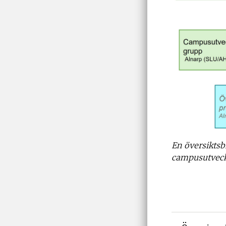
En översiktsb
campusutveck