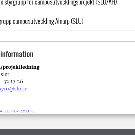
e styrgrupp för campusutvecklingsprojekt (SLU/AH)
grupp campusutveckling Alnarp (SLU)
information
/projektledning
sler
3-32 17 26
kyro@slu.se
A.BLECKERT@SLU.SE