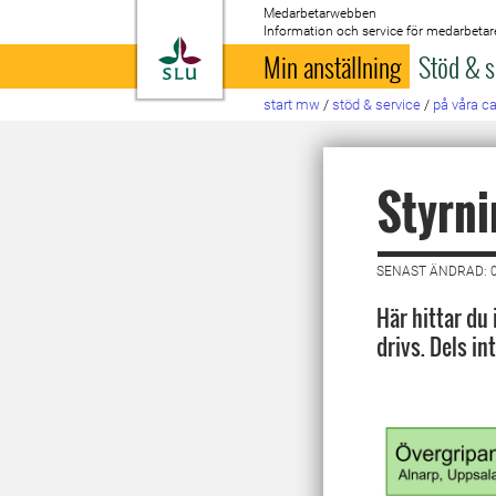
Medarbetarwebben
Information och service för medarbetar
Till startsida
Min anställning
Stöd & s
start mw
/
stöd & service
/
på våra 
Styrni
SENAST ÄNDRAD: 0
Här hittar du
drivs. Dels i