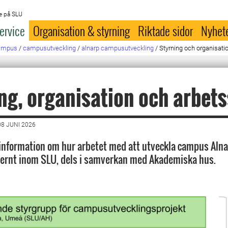
e på SLU
ervice
Organisation & styrning
Riktade sidor
Nyhet
campus
/
campusutveckling
/
alnarp campusutveckling
/
Styrning och organisati
ng, organisation och arbets
8 JUNI 2026
 information om hur arbetet med att utveckla campus Alna
nternt inom SLU, dels i samverkan med Akademiska hus.