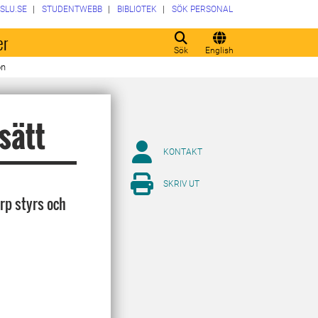
SLU.SE
STUDENTWEBB
BIBLIOTEK
SÖK PERSONAL
er
Sök
English
on
sätt
KONTAKT
SKRIV UT
rp styrs och