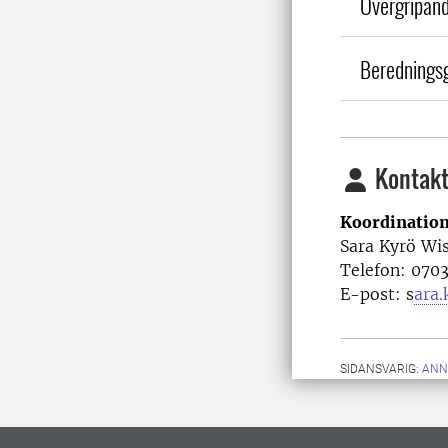
Övergripand
Berednings
Kontakt
Koordination
Sara Kyrö Wis
Telefon: 070
E-post: s
ara.
SIDANSVARIG:
ANN