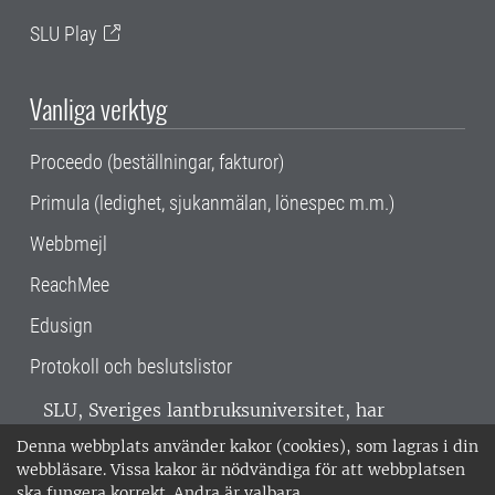
SLU Play
Vanliga verktyg
Proceedo (beställningar, fakturor)
Primula (ledighet, sjukanmälan, lönespec m.m.)
Webbmejl
ReachMee
Edusign
Protokoll och beslutslistor
SLU, Sveriges lantbruksuniversitet, har
verksamhet över hela Sverige. Huvudorter är
Denna webbplats använder kakor (cookies), som lagras i din
Alnarp, Uppsala och Umeå.
SLU är
webbläsare. Vissa kakor är nödvändiga för att webbplatsen
miljöcertifierat enligt ISO 14001. •
Telefon:
ska fungera korrekt. Andra är valbara.