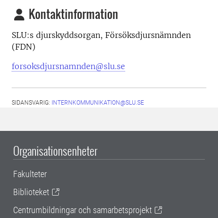
Kontaktinformation
SLU:s djurskyddsorgan, Försöksdjursnämnden
(FDN)
forsoksdjursnamnden@slu.se
SIDANSVARIG:
INTERNKOMMUNIKATION@SLU.SE
Organisationsenheter
Fakulteter
Biblioteket
Centrumbildningar och samarbetsprojekt