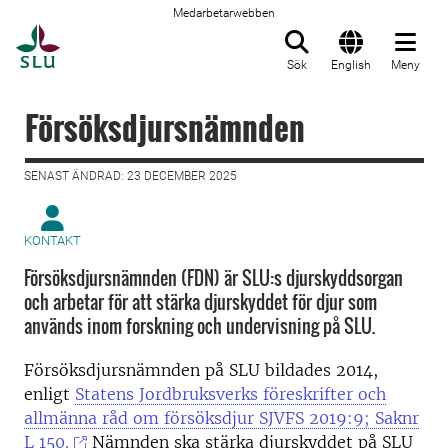
Medarbetarwebben
Till startsida
Sök
English
Meny
Försöksdjursnämnden
SENAST ÄNDRAD: 23 DECEMBER 2025
KONTAKT
Försöksdjursnämnden (FDN) är SLU:s djurskyddsorgan
och arbetar för att stärka djurskyddet för djur som
används inom forskning och undervisning på SLU.
Försöksdjursnämnden på SLU bildades 2014,
enligt
Statens Jordbruksverks föreskrifter och
allmänna råd om försöksdjur SJVFS 2019:9; Saknr
L 150.
Nämnden ska stärka djurskyddet på SLU