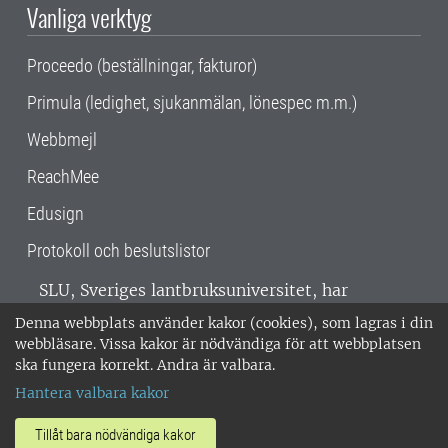
Vanliga verktyg
Proceedo (beställningar, fakturor)
Primula (ledighet, sjukanmälan, lönespec m.m.)
Webbmejl
ReachMee
Edusign
Protokoll och beslutslistor
SLU, Sveriges lantbruksuniversitet, har
verksamhet över hela Sverige. Huvudorter är
Denna webbplats använder kakor (cookies), som lagras i din
Alnarp, Uppsala och Umeå.
SLU är
webbläsare. Vissa kakor är nödvändiga för att webbplatsen
miljöcertifierat enligt ISO 14001. •
Telefon:
ska fungera korrekt. Andra är valbara.
018-67 10 00 • Org nr: 202100-2817 •
Om
Hantera valbara kakor
medarbetarwebben
•
SLU:s fakturaadress
•
Om SLU:s webbplatser
•
Vid KRIS
Tillåt bara nödvändiga kakor