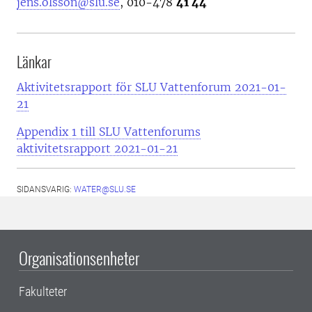
jens.olsson@slu.se
, 010-478
41 44
Länkar
Aktivitetsrapport för SLU Vattenforum 2021-01-
21
Appendix 1 till SLU Vattenforums
aktivitetsrapport 2021-01-21
SIDANSVARIG:
WATER@SLU.SE
Organisationsenheter
Fakulteter