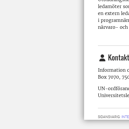
ledamöter so
en extern le
i programnäm
närvaro- och 
Kontakt
Information 
Box 7070, 750
UN-ordförande
Universitetsl
SIDANSVARIG:
INT