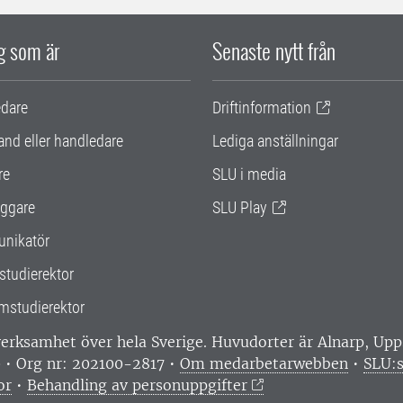
ig som är
Senaste nytt från
edare
Driftinformation
and eller handledare
Lediga anställningar
re
SLU i media
ggare
SLU Play
nikatör
studierektor
mstudierektor
 verksamhet över hela Sverige. Huvudorter är Alnarp, U
0 • Org nr: 202100-2817 •
Om medarbetarwebben
•
SLU:s
or
•
Behandling av personuppgifter