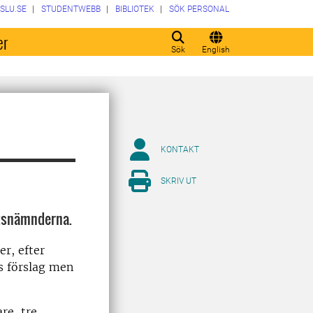
SLU.SE
STUDENTWEBB
BIBLIOTEK
SÖK PERSONAL
er
Sök
English
KONTAKT
SKRIV UT
tsnämnderna.
r, efter
s förslag men
re, tre