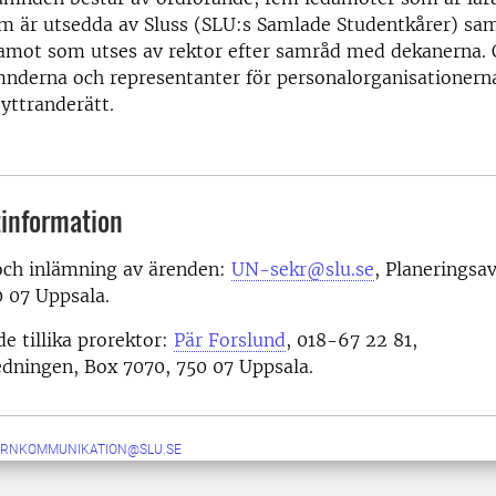
m är utsedda av Sluss (SLU:s Samlade Studentkårer) sam
damot som utses av rektor efter samråd med dekanerna.
nderna och representanter för personalorganisationern
yttranderätt.
information
och inlämning av ärenden:
UN-sekr@slu.se
, Planeringsa
 07 Uppsala.
 tillika prorektor:
Pär Forslund
, 018-67 22 81,
edningen, Box 7070, 750 07 Uppsala.
ERNKOMMUNIKATION@SLU.SE