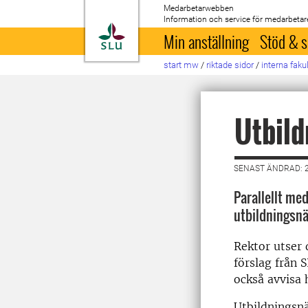
Medarbetarwebben
Information och service för medarbetar
Till startsida
Min anställning
Stöd & s
start mw
/
riktade sidor
/
interna faku
Utbil
SENAST ÄNDRAD: 
Parallellt med
utbildningsn
Rektor utser 
förslag från 
också avvisa h
Utbildningsn