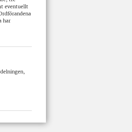
t eventuellt
 Ordförandena
a har
vdelningen,