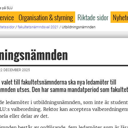
e på SLU
ervice
Organisation & styrning
Riktade sidor
Nyhet
ltetssidor
/
fakultetsnämndsval 2021
/
Utbildningsnämnden
dningsnämnden
22 DECEMBER 2025
 valet till fakultetsnämnderna ska nya ledamöter till
ämnden utses. Den har samma mandatperiod som fakulte
de ledamöter i utbildningsnämnden, som inte är studente
SLU:s valberedning. Rektor kan acceptera valberedningen
ela eller delar av det.
ämnden består av ordförande, fem ledamöter som är lära