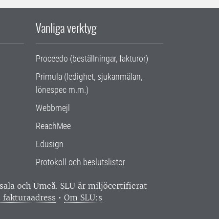
Vanliga verktyg
Proceedo (beställningar, fakturor)
Primula (ledighet, sjukanmälan,
lönespec m.m.)
Webbmejl
ReachMee
Edusign
Protokoll och beslutslistor
ppsala och Umeå.
SLU är miljöcertifierat
 fakturaadress
•
Om SLU:s