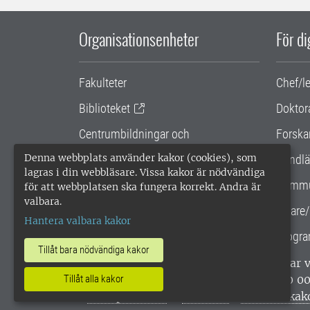
Organisationsenheter
För d
Fakulteter
Chef/l
Biblioteket
Doktor
Centrumbildningar och
Forska
samarbetsprojekt
Denna webbplats använder kakor (cookies), som
Handlä
lagras i din webbläsare. Vissa kakor är nödvändiga
Gemensamma verksamhetsstödet
Kommu
för att webbplatsen ska fungera korrekt. Andra är
valbara.
SLU Holding
Lärare/
Hantera valbara kakor
Progra
Tillåt bara nödvändiga kakor
SLU, Sveriges lantbruksuniversitet, har
enligt ISO 14001. •
Telefon: 018-67 10 0
Tillåt alla kakor
webbplatser
•
Vid KRIS
•
Hantera kak