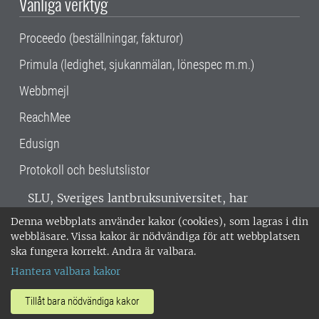
Vanliga verktyg
Proceedo (beställningar, fakturor)
Primula (ledighet, sjukanmälan, lönespec m.m.)
Webbmejl
ReachMee
Edusign
Protokoll och beslutslistor
SLU, Sveriges lantbruksuniversitet, har
verksamhet över hela Sverige. Huvudorter är
Denna webbplats använder kakor (cookies), som lagras i din
Alnarp, Uppsala och Umeå.
SLU är
webbläsare. Vissa kakor är nödvändiga för att webbplatsen
miljöcertifierat enligt ISO 14001. •
Telefon:
ska fungera korrekt. Andra är valbara.
018-67 10 00 • Org nr: 202100-2817 •
Om
Hantera valbara kakor
medarbetarwebben
•
SLU:s fakturaadress
•
Om SLU:s webbplatser
•
Vid KRIS
Tillåt bara nödvändiga kakor
•
Hantera kakor
•
Behandling av