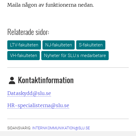
Maila någon av funktionerna nedan.
Relaterade sidor:
LTV-fakulteten
NJ-fakulteten
S-fakulteten
VH-fakulteten
Nyheter för SLU:s medarbetare
Kontaktinformation
Dataskydd@slu.se
HR-specialisterna@slu.se
SIDANSVARIG:
INTERNKOMMUNIKATION@SLU.SE