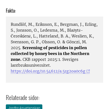
Fakta:
Rundlöf, M., Eriksson, E., Bergman, J., Erling,
S., Jonsson, O., Ledesma, M., Blažytė-
Čereškienė, L., Hatteland, B. A., Weslien, K.,
Svensson, G. P., Olsson, O. & Gönczi, M.
2025.
Screening of pesticides in pollen
collected by honey bees in the Northern
zone.
CKB rapport 2025:1. Sveriges
lantbruksuniversitet.
https://doi.org/10.54612/a.5rg2oa0c6g
Relaterade sidor:
Jordbruksvetenskap