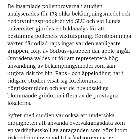
De insamlade pollenproverna i studien
analyserades för 173 olika bekämpningsmedel och
nedbrytningsprodukter vid SLU och vid Lunds
universitet gjordes en bildanalys för att
bestämma pollenets växtursprung. Korsblommiga
växter där odlad raps ingår var den vanligaste
gruppen, följt av Sorbus-gruppen där äpple ingår.
Områdena valdes ut för att representera hög
användning av bekämpningsmedel som kan
utgöra risk för bin. Raps- och äppelodling har i
tidigare studier visat sig förekomma i
högriskområden och var de huvudsakliga
blommande grödorna i flera av de provtagna
lokalerna.
Syftet med studien var också att undersöka
möjligheten att använda övervakningsdata som
en verklighetskoll av antaganden som görs inom
riskbedömningen vid tillståndsprövning av