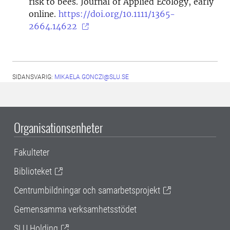
risk to bees. Journal of Applied Ecology, early
online.
https://doi.org/10.1111/1365-
2664.14622
SIDANSVARIG:
MIKAELA.GONCZI@SLU.SE
Organisationsenheter
Fakulteter
Biblioteket
Centrumbildningar och samarbetsprojekt
Gemensamma verksamhetsstödet
SLU Holding