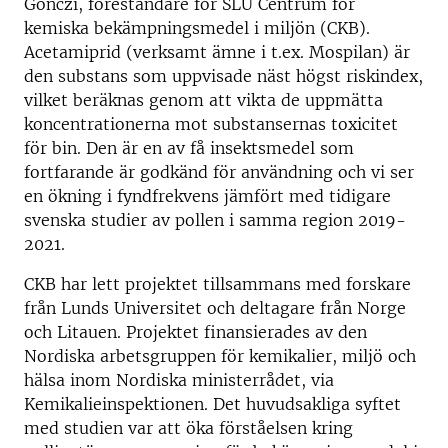
Gönczi, föreståndare för SLU Centrum för
kemiska bekämpningsmedel i miljön (CKB).
Acetamiprid (verksamt ämne i t.ex. Mospilan) är
den substans som uppvisade näst högst riskindex,
vilket beräknas genom att vikta de uppmätta
koncentrationerna mot substansernas toxicitet
för bin. Den är en av få insektsmedel som
fortfarande är godkänd för användning och vi ser
en ökning i fyndfrekvens jämfört med tidigare
svenska studier av pollen i samma region 2019-
2021.
CKB har lett projektet tillsammans med forskare
från Lunds Universitet och deltagare från Norge
och Litauen. Projektet finansierades av den
Nordiska arbetsgruppen för kemikalier, miljö och
hälsa inom Nordiska ministerrådet, via
Kemikalieinspektionen. Det huvudsakliga syftet
med studien var att öka förståelsen kring