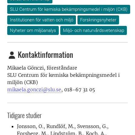
SLU Centrum för kemiska bekämpningsmedel i miljön (CKB)
Institutionen för vatten och miljö
Forskningsnyheter
Nyheter om miljöanalys
Miljö- och naturvårdsvetenskap
Kontaktinformation
Mikaela Gönczi, föreståndare
SLU Centrum för kemiska bekämpningsmedel i
miljön (CKB)
mikaela.gonczi@slu.se
, 018-67 31 05
Tidigare studier
Jonsson, O., Rundlöf, M., Svensson, G.,
Forsberg, M., Lindström, B., Koch, A.,