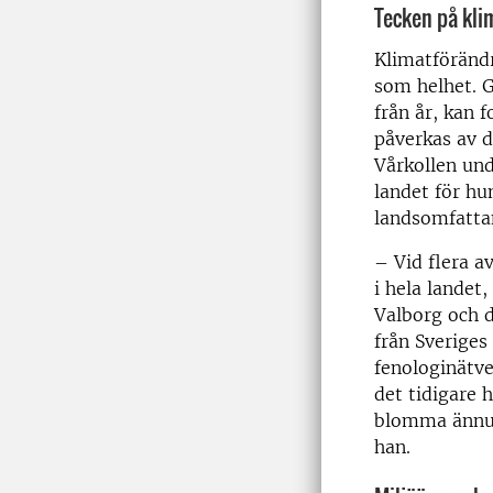
Tecken på kli
Klimatföränd
som helhet. 
från år, kan 
påverkas av d
Vårkollen un
landet för hu
landsomfattan
– Vid flera a
i hela landet
Valborg och d
från Sveriges
fenologinätve
det tidigare 
blomma ännu l
han.