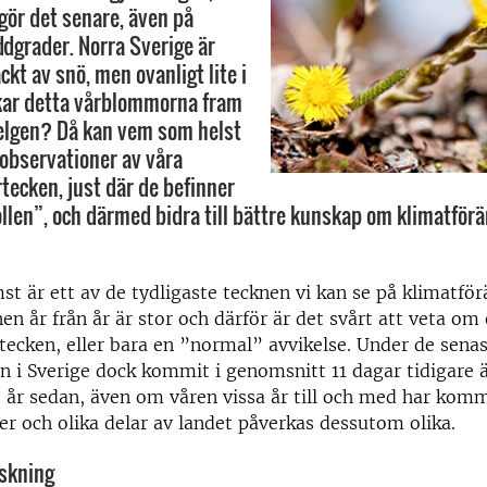
ör det senare, även på
ddgrader. Norra Sverige är
ckt av snö, men ovanligt lite i
kar detta vårblommorna fram
helgen? Då kan vem som helst
 observationer av våra
tecken, just där de befinner
rkollen”, och därmed bidra till bättre kunskap om klimatfö
t är ett av de tydligaste tecknen vi kan se på klimatför
en år från år är stor och därför är det svårt att veta om 
 tecken, eller bara en ”normal” avvikelse. Under de sena
n i Sverige dock kommit i genomsnitt 11 dagar tidigare ä
år sedan, även om våren vissa år till och med har komm
rter och olika delar av landet påverkas dessutom olika.
skning