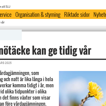
e på SLU
ervice
Organisation & styrning
Riktade sidor
Nyhet
 vår
nötäcke kan ge tidig vår
ARS 2025
 vårdagjämningen, som
g och natt är lika långa i hela
 verkar komma tidigt i år, men
d olika tidpunkter i olika
h det finns växter som visar
an före vårdagjämningen,