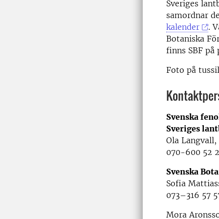
Sveriges lant
samordnar de 
kalender
. 
Botaniska Fö
finns SBF på
Foto på tussi
Kontaktper
Svenska feno
Sveriges lan
Ola Langvall
070-600 52 
Svenska Bota
Sofia Mattia
073–316 57 5
Mora Aronsso