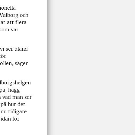
ionella
 Valborg och
at att flera
 som var
 vi ser bland
för
ollen, säger
alborgshelgen
ppa, hägg
a vad man ser
l på hur det
nnu tidigare
idan för