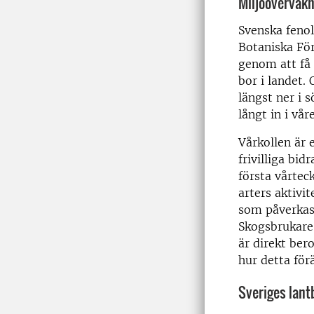
Miljöövervak
Svenska fenol
Botaniska För
genom att få 
bor i landet.
längst ner i s
långt in i vå
Vårkollen är 
frivilliga bid
första vårtec
arters aktivi
som påverkas 
Skogsbrukare,
är direkt be
hur detta för
Sveriges lant