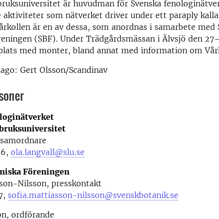
bruksuniversitet är huvudman för Svenska fenologinätve
aktiviteter som nätverket driver under ett paraply kall
Vårkollen är en av dessa, som anordnas i samarbete med
reningen (SBF). Under Trädgårdsmässan i Älvsjö den 27
 plats med monter, bland annat med information om Vårk
lago: Gert Olsson/Scandinav
soner
loginätverket
tbruksuniversitet
, samordnare
26,
ola.langvall@slu.se
niska Föreningen
sson-Nilsson, presskontakt
7,
sofia.mattiasson-nilsson@svenskbotanik.se
n, ordförande