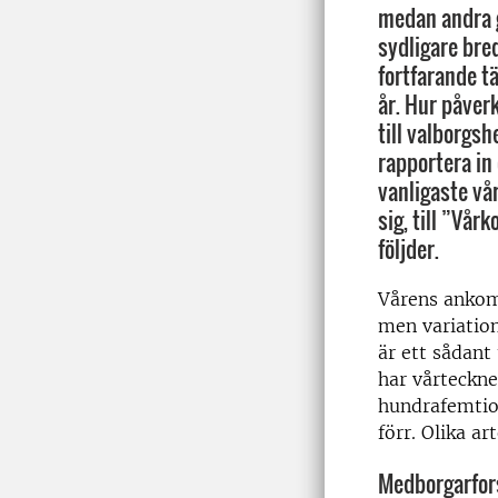
medan andra g
sydligare bre
fortfarande tä
år. Hur påver
till valborgs
rapportera in
vanligaste vår
sig, till ”Vå
följder.
Vårens ankoms
men variation
är ett sådant
har vårteckne
hundrafemtio 
förr. Olika a
Medborgarfor