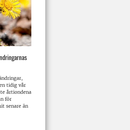
rändringarnas
ändringar,
en tidig vår
ste årtiondena
n för
it senare än