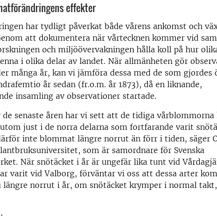
matförändringens effekter
ringen har tydligt påverkat både vårens ankomst och vä
Genom att dokumentera när vårtecknen kommer vid sam
forskningen och miljöövervakningen hålla koll på hur olik
enna i olika delar av landet. När allmänheten gör observ
der många år, kan vi jämföra dessa med de som gjordes 
ndrafemtio år sedan (fr.o.m. år 1873), då en liknande,
de insamling av observationer startade.
v de senaste åren har vi sett att de tidiga vårblommorn
, utom just i de norra delarna som fortfarande varit snöt
ärför inte blommat längre norrut än förr i tiden, säger 
 lantbruksuniversitet, som är samordnare för Svenska
rket. När snötäcket i år är ungefär lika tunt vid Vårda
har varit vid Valborg, förväntar vi oss att dessa arter ko
ängre norrut i år, om snötäcket krymper i normal takt,