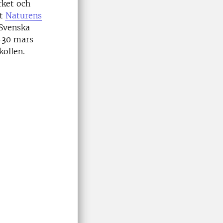
rket och
at
Naturens
 Svenska
–30 mars
ollen.