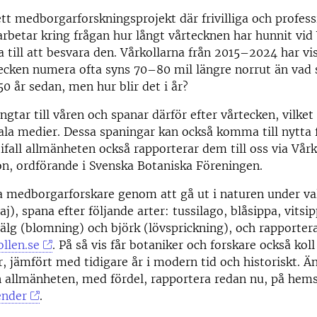
ett medborgarforskningsprojekt där frivilliga och profess
rbetar kring frågan hur långt vårtecknen har hunnit vid
a till att besvara den. Vårkollarna från 2015–2024 har vis
tecken numera ofta syns 70–80 mil längre norrut än vad
50 år sedan, men hur blir det i år?
ngtar till våren och spanar därför efter vårtecken, vilket
ala medier. Dessa spaningar kan också komma till nytta 
ifall allmänheten också rapporterar dem till oss via Vårk
n, ordförande i Svenska Botaniska Föreningen.
ra medborgarforskare genom att gå ut i naturen under v
j), spana efter följande arter: tussilago, blåsippa, vitsi
älg (blomning) och björk (lövsprickning), och rapporter
llen.se
. På så vis får botaniker och forskare också kol
år, jämfört med tidigare år i modern tid och historiskt. Ä
 allmänheten, med fördel, rapportera redan nu, på hems
ender
.