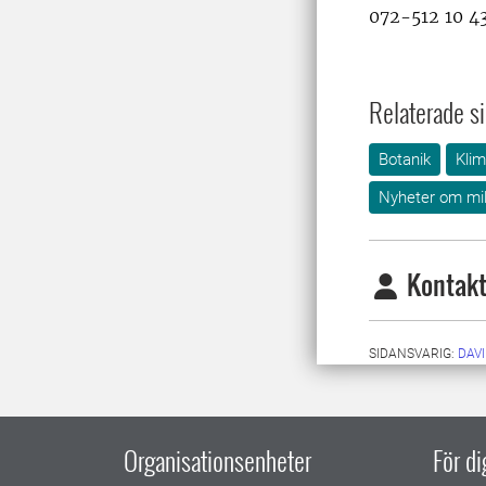
072-512 10 4
Relaterade si
Botanik
Klim
Nyheter om mil
Kontakt
SIDANSVARIG:
DAV
Organisationsenheter
För d