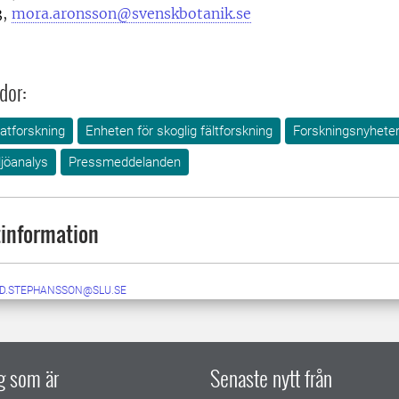
3,
mora.aronsson@svenskbotanik.se
dor:
atforskning
Enheten för skoglig fältforskning
Forskningsnyhete
jöanalys
Pressmeddelanden
information
ID.STEPHANSSON@SLU.SE
ig som är
Senaste nytt från