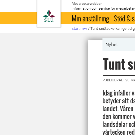
Medarbetarwebben
Information och service för medarbetar
Till startsida
Min anställning
Stöd & s
start mw
/
Tunt snötäcke kan ge tidig
Nyhet
Tunt s
PUBLICERAD: 20 M
Idag infaller
betyder att da
landet. Våren
den kommer vi
landsdelar oc
vårtecken red