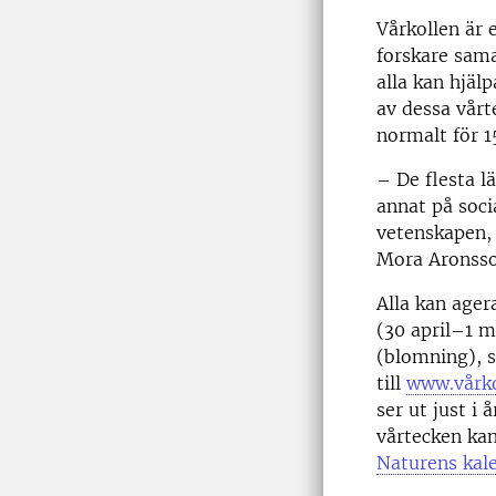
Vårkollen är 
forskare sama
alla kan hjälp
av dessa vår
normalt för 1
– De flesta lä
annat på soci
vetenskapen, 
Mora Aronsso
Alla kan age
(30 april–1 ma
(blomning), s
till
www.vårko
ser ut just i 
vårtecken kan
Naturens kal