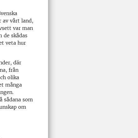
Svenska
 av vårt land,
avsett var man
om de skådas
ket veta hur
nder, där
na, från
ch olika
det många
ingen.
 på sådana som
kunskap om