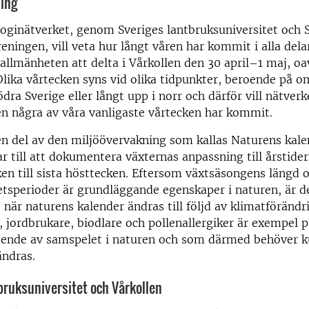
ning
oginätverket, genom Sveriges lantbruksuniversitet och 
eningen, vill veta hur långt våren har kommit i alla delar
allmänheten att delta i Vårkollen den 30 april–1 maj, o
 Olika vårtecken syns vid olika tidpunkter, beroende på 
ödra Sverige eller långt upp i norr och därför vill nätver
ren några av våra vanligaste vårtecken har kommit.
en del av den miljöövervakning som kallas Naturens kale
rar till att dokumentera växternas anpassning till årstider
ken till sista hösttecken. Eftersom växtsäsongens längd o
tetsperioder är grundläggande egenskaper i naturen, är 
när naturens kalender ändras till följd av klimatförändr
 jordbrukare, biodlare och pollenallergiker är exempel
roende av samspelet i naturen och som därmed behöver 
ändras.
bruksuniversitet och Vårkollen