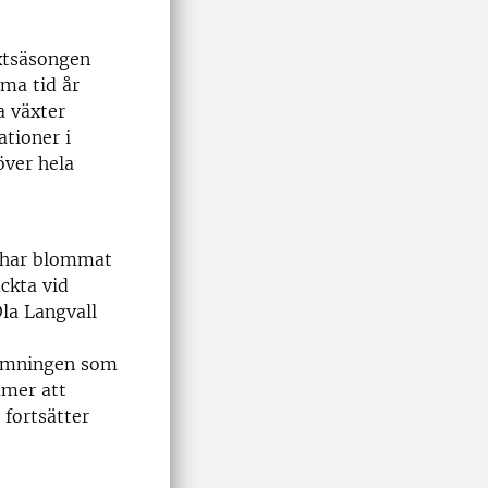
xtsäsongen
ma tid år
a växter
ationer i
över hela
a har blommat
äckta vid
Ola Langvall
gjämningen som
mmer att
 fortsätter