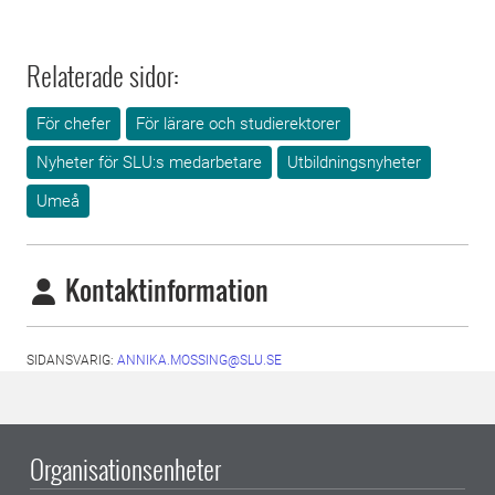
Relaterade sidor:
För chefer
För lärare och studierektorer
Nyheter för SLU:s medarbetare
Utbildningsnyheter
Umeå
Kontaktinformation
SIDANSVARIG:
ANNIKA.MOSSING@SLU.SE
Organisationsenheter