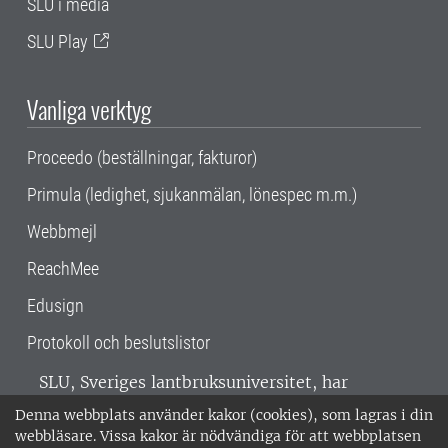
SLU i media
SLU Play
Vanliga verktyg
Proceedo (beställningar, fakturor)
Primula (ledighet, sjukanmälan, lönespec m.m.)
Webbmejl
ReachMee
Edusign
Protokoll och beslutslistor
SLU, Sveriges lantbruksuniversitet, har
verksamhet över hela Sverige. Huvudorter är
Denna webbplats använder kakor (cookies), som lagras i din
Alnarp, Uppsala och Umeå.
SLU är
webbläsare. Vissa kakor är nödvändiga för att webbplatsen