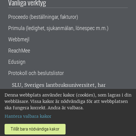
Vanliga verktyg
Proceedo (beställningar, fakturor)
Primula (ledighet, sjukanmälan, lönespec m.m.)
Webbmejl
ReachMee
Edusign
Protokoll och beslutslistor
SLU, Sveriges lantbruksuniversitet, har
verksamhet över hela Sverige. Huvudorter är
Denna webbplats använder kakor (cookies), som lagras i din
Alnarp, Uppsala och Umeå.
SLU är
webbläsare. Vissa kakor är nödvändiga för att webbplatsen
miljöcertifierat enligt ISO 14001. •
Telefon:
ska fungera korrekt. Andra är valbara.
018-67 10 00 • Org nr: 202100-2817 •
Om
Hantera valbara kakor
medarbetarwebben
•
SLU:s fakturaadress
•
Om SLU:s webbplatser
•
Vid KRIS
Tillåt bara nödvändiga kakor