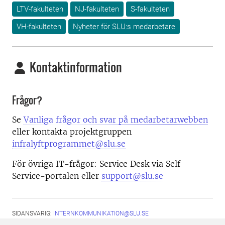
LTV-fakulteten
NJ-fakulteten
S-fakulteten
VH-fakulteten
Nyheter för SLU:s medarbetare
Kontaktinformation
Frågor?
Se
Vanliga frågor och svar på medarbetarwebben
eller kontakta projektgruppen
infralyftprogrammet@slu.se
För övriga IT-frågor: Service Desk via Self
Service-portalen eller
support@slu.se
SIDANSVARIG:
INTERNKOMMUNIKATION@SLU.SE