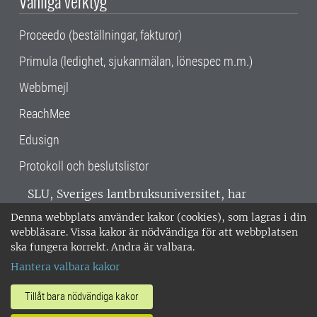
Vanliga verktyg
Proceedo (beställningar, fakturor)
Primula (ledighet, sjukanmälan, lönespec m.m.)
Webbmejl
ReachMee
Edusign
Protokoll och beslutslistor
SLU, Sveriges lantbruksuniversitet, har
verksamhet över hela Sverige. Huvudorter är
Denna webbplats använder kakor (cookies), som lagras i din
Alnarp, Uppsala och Umeå.
SLU är
webbläsare. Vissa kakor är nödvändiga för att webbplatsen
miljöcertifierat enligt ISO 14001. •
Telefon:
ska fungera korrekt. Andra är valbara.
018-67 10 00 • Org nr: 202100-2817 •
Om
Hantera valbara kakor
medarbetarwebben
•
SLU:s fakturaadress
•
Om SLU:s webbplatser
•
Vid KRIS
Tillåt bara nödvändiga kakor
•
Hantera kakor
•
Behandling av