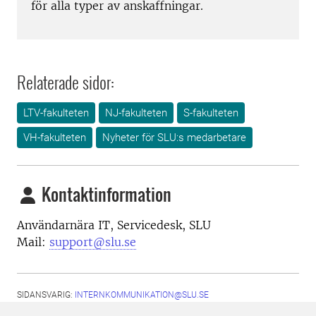
för alla typer av anskaffningar.
Relaterade sidor:
LTV-fakulteten
NJ-fakulteten
S-fakulteten
VH-fakulteten
Nyheter för SLU:s medarbetare
Kontaktinformation
Användarnära IT, Servicedesk, SLU
Mail:
support@slu.se
SIDANSVARIG:
INTERNKOMMUNIKATION@SLU.SE