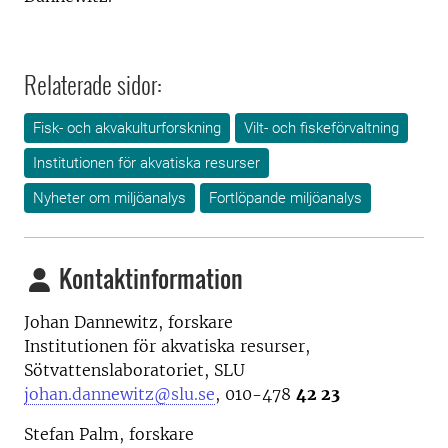
Relaterade sidor:
Fisk- och akvakulturforskning
Vilt- och fiskeförvaltning
Institutionen för akvatiska resurser
Nyheter om miljöanalys
Fortlöpande miljöanalys
Kontaktinformation
Johan Dannewitz, forskare
Institutionen för akvatiska resurser,
Sötvattenslaboratoriet, SLU
johan.dannewitz@slu.se
, 010-478
42 23
Stefan Palm, forskare