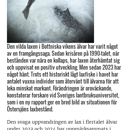
Den vilda laxen i Bottniska vikens älvar har varit något
av en framgångssaga. Sedan krisåren på 1990-talet, när
bestånden var nära en kollaps, har laxen återhämtat sig
och uppvisat en positiv utveckling. Men sedan 2023 har
något hänt. Trots ett historiskt lågt laxfiske i havet har
antalet vuxna individer som återvänt till älvarna för att
leka minskat markant. Förändringen är oroväckande,
konstaterar forskare vid Sveriges lantbruksuniversitet,
som i en ny rapport ger en bred bild av situationen för
Östersjöns laxbestånd.
Den svaga uppvandringen av lax i flertalet älvar
under 2023 och 2024 har uppmärksammats i