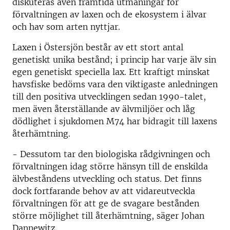
diskuteras även framtida utmaningar för
förvaltningen av laxen och de ekosystem i älvar
och hav som arten nyttjar.
Laxen i Östersjön består av ett stort antal
genetiskt unika bestånd; i princip har varje älv sin
egen genetiskt speciella lax. Ett kraftigt minskat
havsfiske bedöms vara den viktigaste anledningen
till den positiva utvecklingen sedan 1990-talet,
men även återställande av älvmiljöer och låg
dödlighet i sjukdomen M74 har bidragit till laxens
återhämtning.
- Dessutom tar den biologiska rådgivningen och
förvaltningen idag större hänsyn till de enskilda
älvbeståndens utveckling och status. Det finns
dock fortfarande behov av att vidareutveckla
förvaltningen för att ge de svagare bestånden
större möjlighet till återhämtning, säger Johan
Dannewitz.