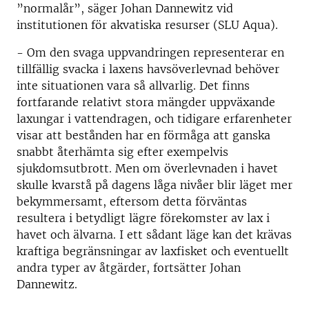
”normalår”, säger Johan Dannewitz vid
institutionen för akvatiska resurser (SLU Aqua).
- Om den svaga uppvandringen representerar en
tillfällig svacka i laxens havsöverlevnad behöver
inte situationen vara så allvarlig. Det finns
fortfarande relativt stora mängder uppväxande
laxungar i vattendragen, och tidigare erfarenheter
visar att bestånden har en förmåga att ganska
snabbt återhämta sig efter exempelvis
sjukdomsutbrott. Men om överlevnaden i havet
skulle kvarstå på dagens låga nivåer blir läget mer
bekymmersamt, eftersom detta förväntas
resultera i betydligt lägre förekomster av lax i
havet och älvarna. I ett sådant läge kan det krävas
kraftiga begränsningar av laxfisket och eventuellt
andra typer av åtgärder, fortsätter Johan
Dannewitz.