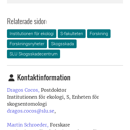
Relaterade sidor:
Institutionen för ekologi
S-fakulteten
Forskning
Forskningsnyheter
Skogsskada
SLU Skogsskadecentrum
Kontaktinformation
Dragos Cocos,
Postdoktor
Institutionen för ekologi, S, Enheten för
skogsentomologi
dragos.cocos@slu.se
,
Martin Schroeder,
Forskare