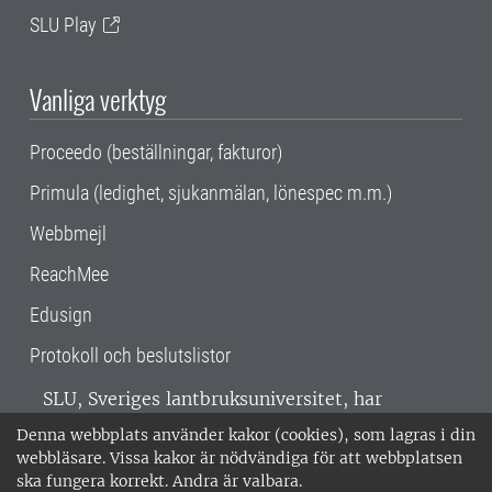
SLU Play
Vanliga verktyg
Proceedo (beställningar, fakturor)
Primula (ledighet, sjukanmälan, lönespec m.m.)
Webbmejl
ReachMee
Edusign
Protokoll och beslutslistor
SLU, Sveriges lantbruksuniversitet, har
verksamhet över hela Sverige. Huvudorter är
Denna webbplats använder kakor (cookies), som lagras i din
Alnarp, Uppsala och Umeå.
SLU är
webbläsare. Vissa kakor är nödvändiga för att webbplatsen
miljöcertifierat enligt ISO 14001. •
Telefon:
ska fungera korrekt. Andra är valbara.