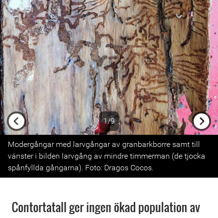
1/9
Previous
Next
Modergångar med larvgångar av granbarkborre samt till
vänster i bilden larvgång av mindre timmerman (de tjocka
spånfyllda gångarna). Foto: Dragos Cocos.
Contortatall ger ingen ökad population av