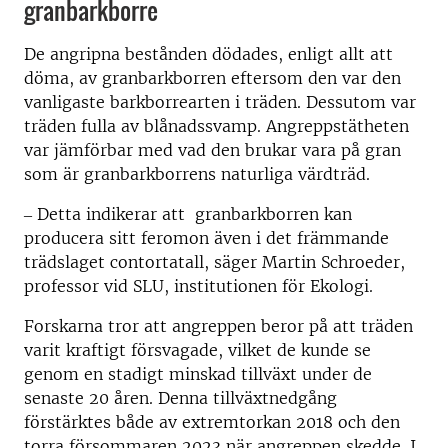
granbarkborre
De angripna bestånden dödades, enligt allt att
döma, av granbarkborren eftersom den var den
vanligaste barkborrearten i träden. Dessutom var
träden fulla av blånadssvamp. Angreppstätheten
var jämförbar med vad den brukar vara på gran
som är granbarkborrens naturliga värdträd.
‒ Detta indikerar att granbarkborren kan
producera sitt feromon även i det främmande
trädslaget contortatall, säger Martin Schroeder,
professor vid SLU, institutionen för Ekologi.
Forskarna tror att angreppen beror på att träden
varit kraftigt försvagade, vilket de kunde se
genom en stadigt minskad tillväxt under de
senaste 20 åren. Denna tillväxtnedgång
förstärktes både av extremtorkan 2018 och den
torra försommaren 2023 när angreppen skedde. I