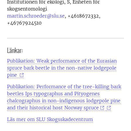
Institutionen för ekologi, S, Enheten för
skogsentomologi
martin.schroeder@slu.se
,
+4618672332,
+46767924510
Länkar:
Publikation: Weak performance of the Eurasian
spruce bark beetle in the non-native lodgepole
pine
Publikation: Performance of the tree-killing bark
beetles Ips typographus and Pityogenes
chalcographus in non-indigenous lodgepole pine
and their historical host Norway spruce
Läs mer om SLU Skogsskadecentrum