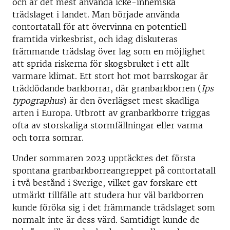
och är det mest använda icke-inhemska
trädslaget i landet. Man började använda
contortatall för att övervinna en potentiell
framtida virkesbrist, och idag diskuteras
främmande trädslag över lag som en möjlighet
att sprida riskerna för skogsbruket i ett allt
varmare klimat. Ett stort hot mot barrskogar är
träddödande barkborrar, där granbarkborren (
Ips
typographus
) är den överlägset mest skadliga
arten i Europa. Utbrott av granbarkborre triggas
ofta av storskaliga stormfällningar eller varma
och torra somrar.
Under sommaren 2023 upptäcktes det första
spontana granbarkborreangreppet på contortatall
i två bestånd i Sverige, vilket gav forskare ett
utmärkt tillfälle att studera hur väl barkborren
kunde föröka sig i det främmande trädslaget som
normalt inte är dess värd. Samtidigt kunde de