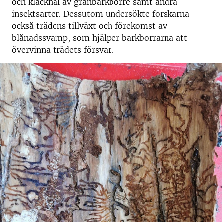
och kläckhål av granbarkborre samt andra
insektsarter. Dessutom undersökte forskarna
också trädens tillväxt och förekomst av
blånadssvamp, som hjälper barkborrarna att
övervinna trädets försvar.