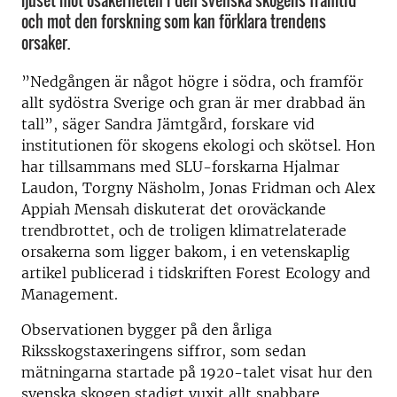
ljuset mot osäkerheten i den svenska skogens framtid
och mot den forskning som kan förklara trendens
orsaker.
”Nedgången är något högre i södra, och framför
allt sydöstra Sverige och gran är mer drabbad än
tall”, säger Sandra Jämtgård, forskare vid
institutionen för skogens ekologi och skötsel. Hon
har tillsammans med SLU-forskarna Hjalmar
Laudon, Torgny Näsholm, Jonas Fridman och Alex
Appiah Mensah diskuterat det oroväckande
trendbrottet, och de troligen klimatrelaterade
orsakerna som ligger bakom, i en vetenskaplig
artikel publicerad i tidskriften Forest Ecology and
Management.
Observationen bygger på den årliga
Riksskogstaxeringens siffror, som sedan
mätningarna startade på 1920-talet visat hur den
svenska skogen stadigt vuxit allt snabbare.