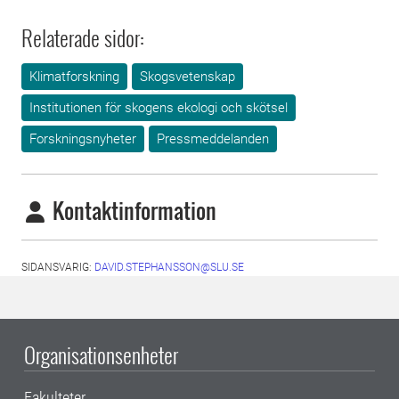
Relaterade sidor:
Klimatforskning
Skogsvetenskap
Institutionen för skogens ekologi och skötsel
Forskningsnyheter
Pressmeddelanden
Kontaktinformation
SIDANSVARIG:
DAVID.STEPHANSSON@SLU.SE
Organisationsenheter
Fakulteter