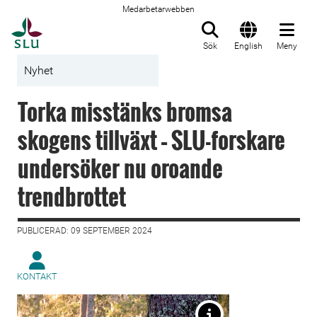
Medarbetarwebben
Till startsida
Sök
English
Meny
Nyhet
Torka misstänks bromsa
skogens tillväxt – SLU-forskare
undersöker nu oroande
trendbrottet
PUBLICERAD: 09 SEPTEMBER 2024
KONTAKT