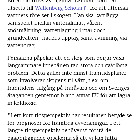
Ett annat drivs av Hjalmar Laudon, som har
utsetts till
Wallenberg Scholar
för att utforska
vattnets rörelser i skogen. Han ska kartlägga
samspelet mellan vinterklimat, vårens
snösmältning, vattenlagring i mark och
grundvatten, trädens upptag samt avrinning via
vattendrag.
Forskarna påpekar att en skog som börjar växa
långsammare innebär en rad stora och svårlösta
problem. Detta gäller inte minst framtidsplaner
som involverar skogens tillväxt, t.ex. om
framtidens tillgång på träråvara och om Sveriges
åtaganden gentemot bland annat EU för att lagra
in koldioxid.
”I ett kort tidsperspektiv har resultaten betydelse
för prognoser för framtida avverkningar. I ett
längre tidsperspektiv behöver vi förstå de
bakomliggande orsakerna så att vi kan hitta