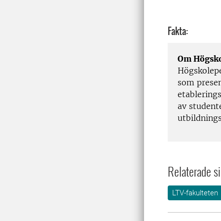
Fakta:
Om Högsko
Högskolepe
som presen
etablerings
av student
utbildning
Relaterade si
LTV-fakulteten