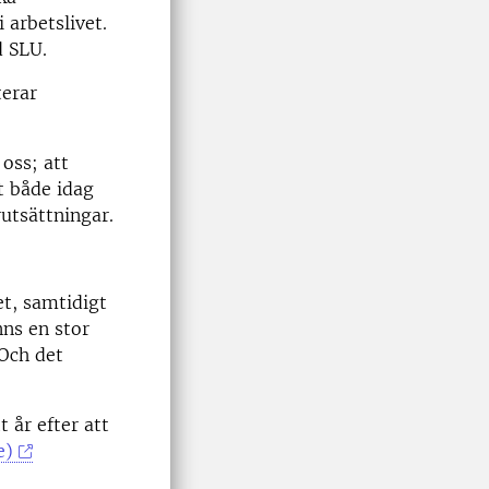
 arbetslivet.
d SLU.
terar
oss; att
t både idag
utsättningar.
t, samtidigt
nns en stor
 Och det
 år efter att
e)