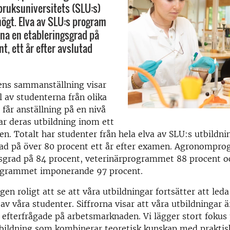
bruksuniversitets (SLU:s)
högt. Elva av SLU:s program
na en etableringsgrad på
t, ett år efter avslutad
ens sammanställning visar
l av studenterna från olika
år anställning på en nivå
r deras utbildning inom ett
en. Totalt har studenter från hela elva av SLU:s utbildni
rad på över 80 procent ett år efter examen. Agronompr
gsgrad på 84 procent, veterinärprogrammet 88 procent o
grammet imponerande 97 procent.
gen roligt att se att våra utbildningar fortsätter att leda 
av våra studenter. Siffrorna visar att våra utbildningar 
 efterfrågade på arbetsmarknaden. Vi lägger stort fokus 
tbildning som kombinerar teoretisk kunskap med praktis