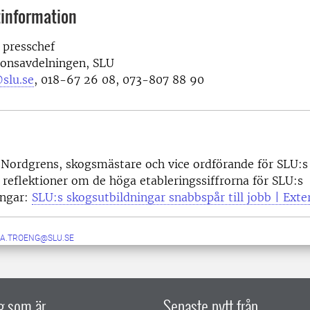
information
 presschef
onsavdelningen, SLU
slu.se
, 018-67 26 08, 073-807 88 90
 Nordgrens, skogsmästare och vice ordförande för SLU:
 reflektioner om de höga etableringssiffrorna för SLU:s
ingar:
SLU:s skogsutbildningar snabbspår till jobb | Ex
KA.TROENG@SLU.SE
ig som är
Senaste nytt från