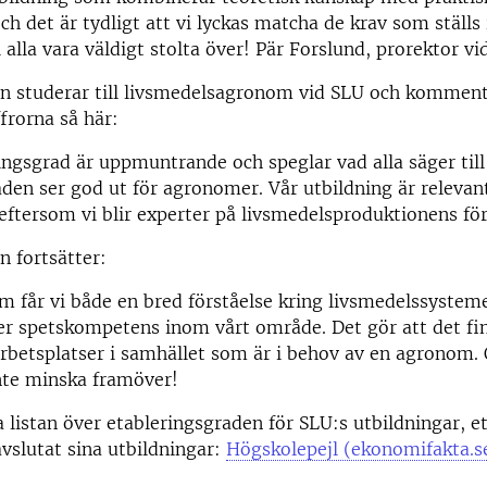
ch det är tydligt att vi lyckas matcha de krav som ställs i
 alla vara väldigt stolta över! Pär Forslund, prorektor vi
rin studerar till livsmedelsagronom vid SLU och kommen
ffrorna så här:
ngsgrad är uppmuntrande och speglar vad alla säger till 
en ser god ut för agronomer. Vår utbildning är relevan
ftersom vi blir experter på livsmedelsproduktionens för
in fortsätter:
får vi både en bred förståelse kring livsmedelssysteme
er spetskompetens inom vårt område. Det gör att det fi
arbetsplatser i samhället som är i behov av en agronom.
nte minska framöver!
a listan över etableringsgraden för SLU:s utbildningar, ett
vslutat sina utbildningar:
Högskolepejl (ekonomifakta.s