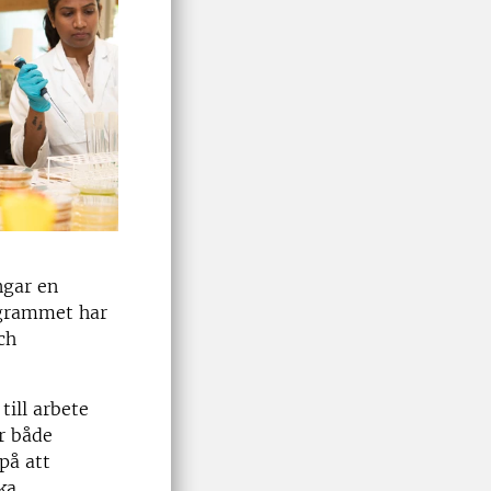
ngar en
ogrammet har
ch
till arbete
är både
på att
ka