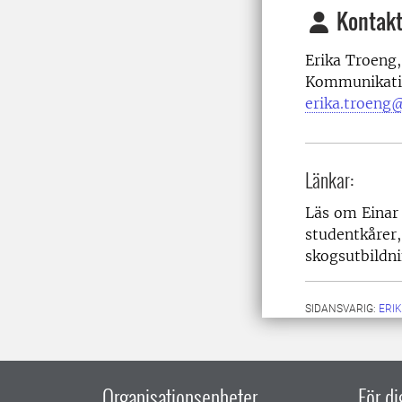
Kontakt
Erika Troeng,
Kommunikati
erika.troeng@
Länkar:
Läs om
Einar
studentkårer,
skogsutbildn
SIDANSVARIG:
ERI
Organisationsenheter
För d