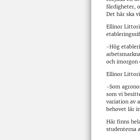
färdigheter, o
Det här ska vi
Ellinor Litto
etableringssi
-Hög etableri
arbetsmarknad
och imorgon e
Ellinor Littor
-Som agronom 
som vi besitt
variation av 
behovet lär i
Här finns hel
studenterna a