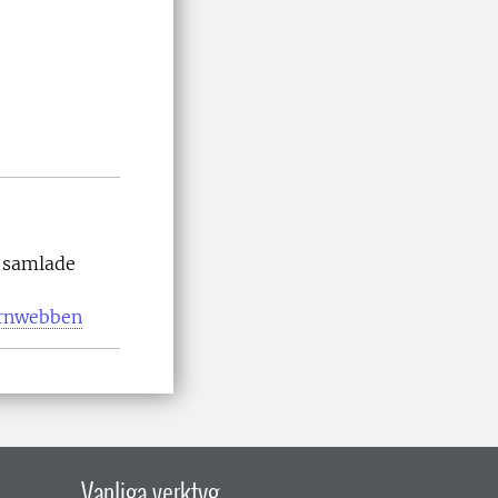
s samlade
ternwebben
Vanliga verktyg