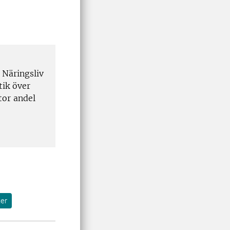
 Näringsliv
tik över
stor andel
ter