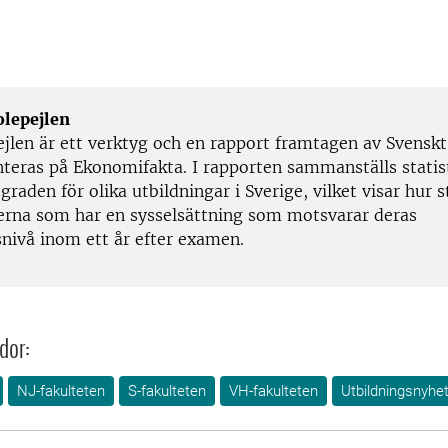
lepejlen
jlen är ett verktyg och en rapport framtagen av Svenskt
teras på Ekonomifakta. I rapporten sammanställs statis
graden för olika utbildningar i Sverige, vilket visar hur 
erna som har en sysselsättning som motsvarar deras
snivå inom ett år efter examen.
dor:
NJ-fakulteten
S-fakulteten
VH-fakulteten
Utbildningsnyhe