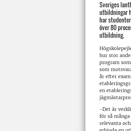
Sveriges lant
utbildningar 
har studenter
över 80 procen
utbildning.
Högskolepejl
hur stor ande
program som f
som motsvara
år efter exam
etableringsg
en etablerin
jägmästarpro
-Det är verkli
för så många 
relevanta och
erbjuda en u