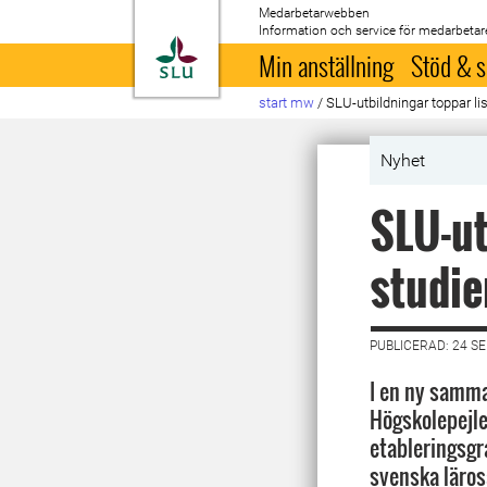
Medarbetarwebben
Information och service för medarbetar
Till startsida
Min anställning
Stöd & s
start mw
/
SLU-utbildningar toppar lis
Nyhet
SLU-ut
studie
PUBLICERAD: 24 S
I en ny samma
Högskolepejl
etableringsgr
svenska lärosä