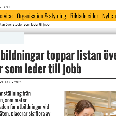
e på SLU
ervice
Organisation & styrning
Riktade sidor
Nyhet
tan över studier som leder till jobb
bildningar toppar listan öv
r som leder till jobb
EPTEMBER 2024
nställning från
en, som mäter
aden för utbildningar vid
ten, placerar sig flera av