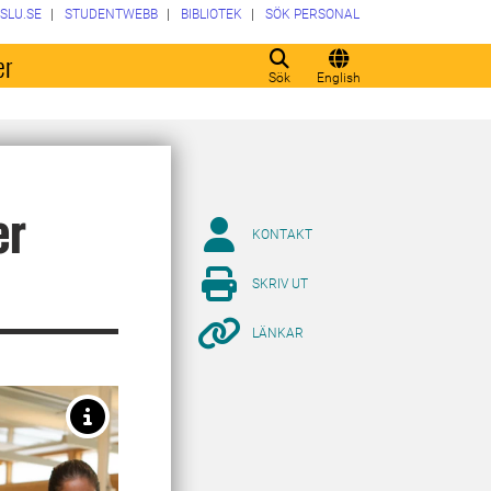
SLU.SE
STUDENTWEBB
BIBLIOTEK
SÖK PERSONAL
er
Sök
English
er
KONTAKT
SKRIV UT
LÄNKAR