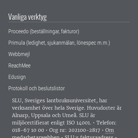
Vanliga verktyg
Proceedo (beställningar, fakturor)
Primula (ledighet, sjukanmälan, lönespec m.m.)
Webbmejl
ReachMee
Edusign
Protokoll och beslutslistor
SLU, Sveriges lantbruksuniversitet, har
verksamhet över hela Sverige. Huvudorter är
Alnarp, Uppsala och Umeå.
SLU är
miljöcertifierat enligt ISO 14001. •
Telefon:
018-67 10 00 • Org nr: 202100-2817 •
Om
medarbetarwebben
•
SLU:s fakturaadress
•