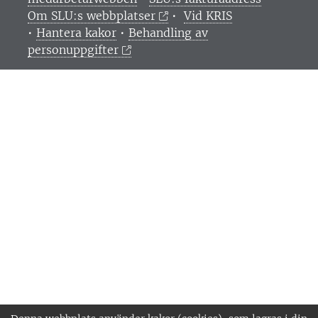
Om SLU:s webbplatser
•
Vid KRIS
•
Hantera kakor
•
Behandling av
personuppgifter