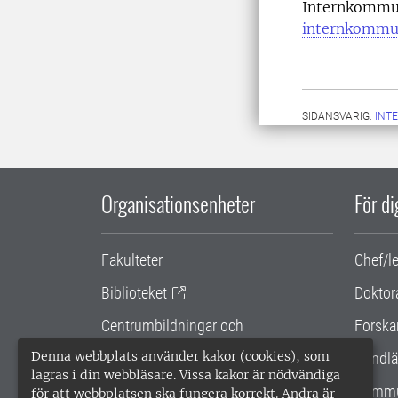
Internkommun
internkommu
SIDANSVARIG:
INT
Organisationsenheter
För d
Fakulteter
Chef/l
Biblioteket
Doktor
Centrumbildningar och
Forska
samarbetsprojekt
Denna webbplats använder kakor (cookies), som
Handlä
lagras i din webbläsare. Vissa kakor är nödvändiga
Gemensamma verksamhetsstödet
Kommu
för att webbplatsen ska fungera korrekt. Andra är