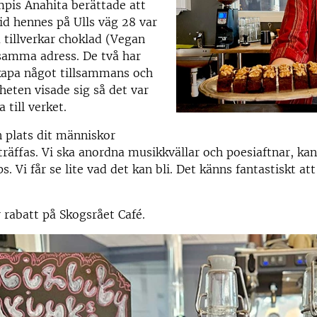
is Anahita berättade att
id hennes på Ulls väg 28 var
a tillverkar choklad (Vegan
samma adress. De två har
kapa något tillsammans och
heten visade sig så det var
a till verket.
en plats dit människor
äffas. Vi ska anordna musikkvällar och poesiaftnar, ka
. Vi får se lite vad det kan bli. Det känns fantastiskt at
 rabatt på Skogsrået Café.