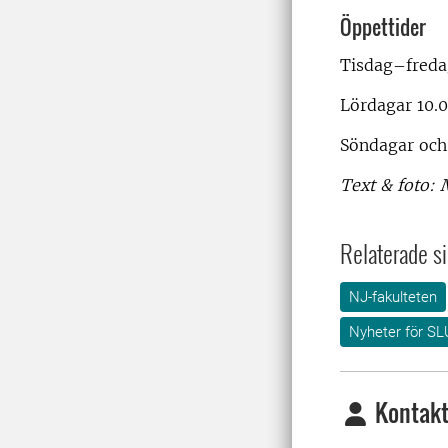
Öppettider
Tisdag–freda
Lördagar 10.
Söndagar och
Text & foto: 
Relaterade si
NJ-fakulteten
Nyheter för SL
Kontakt