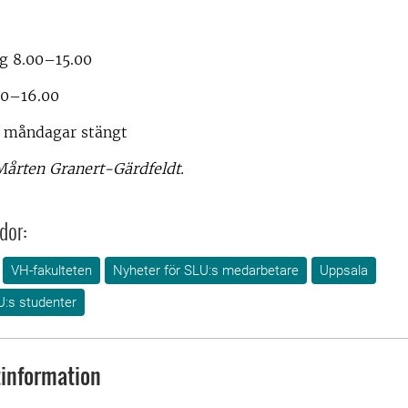
g 8.00–15.00
00–16.00
 måndagar stängt
Mårten Granert-Gärdfeldt.
dor:
VH-fakulteten
Nyheter för SLU:s medarbetare
Uppsala
U:s studenter
information