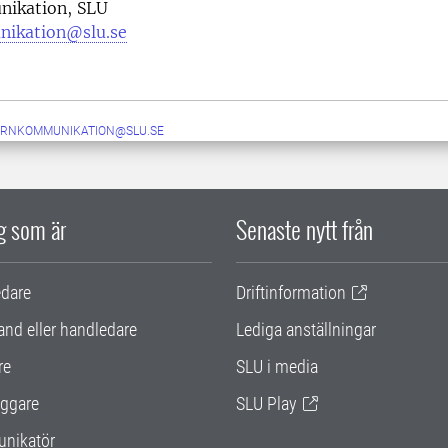
ikation, SLU
nikation@slu.se
ERNKOMMUNIKATION@SLU.SE
ig som är
Senaste nytt från
edare
Driftinformation
and eller handledare
Lediga anställningar
re
SLU i media
ggare
SLU Play
nikatör