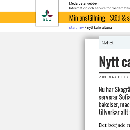
Medarbetarwebben
Information och service för medarbetar
Till startsida
Min anställning
Stöd & s
start mw
/
nytt kafe ultuna
Nyhet
Nytt c
PUBLICERAD: 10 S
Nu har Skogrå
serverar Sofi
bakelser, mac
tillverkar allt 
Det började m