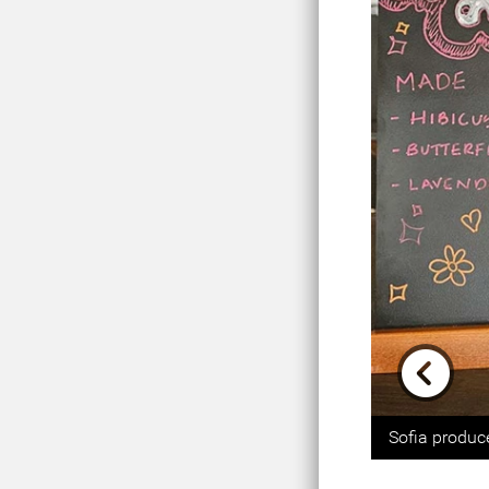
Previou
Sofia produc