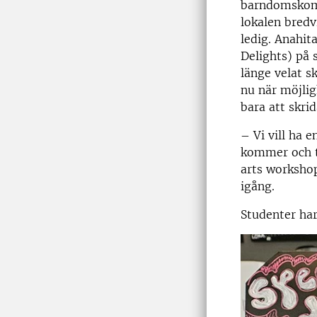
barndomskomp
lokalen bredv
ledig. Anahit
Delights) på 
länge velat s
nu när möjlig
bara att skrid
– Vi vill ha 
kommer och tr
arts workshops
igång.
Studenter har