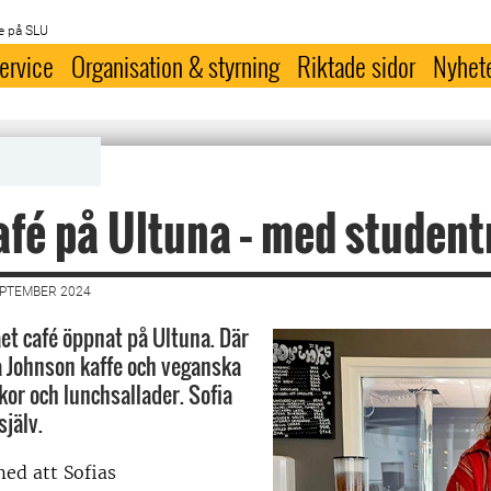
e på SLU
ervice
Organisation & styrning
Riktade sidor
Nyhet
afé på Ultuna – med student
EPTEMBER 2024
et café öppnat på Ultuna. Där
a Johnson kaffe och veganska
kor och lunchsallader. Sofia
själv.
ed att Sofias