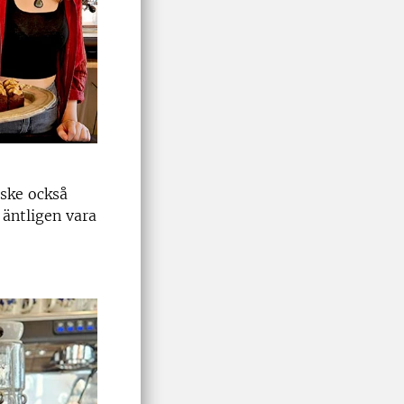
nske också
t äntligen vara