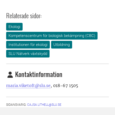
Relaterade sidor:
Ekologi
Kompetenscentrum för biologisk bekämpning (CBC)
Institutionen för ekologi
Utbildning
SLU Nätverk växtskydd
Kontaktinformation
maria.viketoft@slu.se
, 018-67 1505
SIDANSVARIG:
CAJSA.LITHELL@SLU.SE