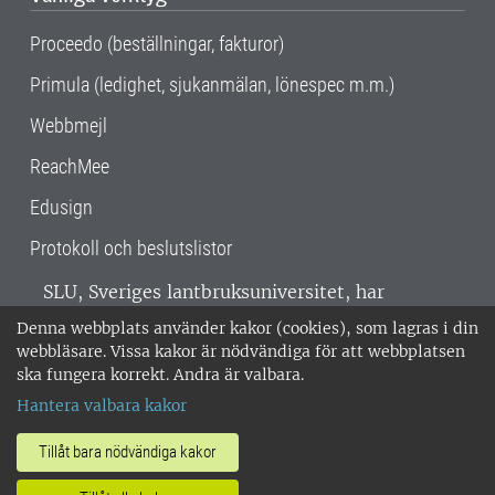
Proceedo (beställningar, fakturor)
Primula (ledighet, sjukanmälan, lönespec m.m.)
Webbmejl
ReachMee
Edusign
Protokoll och beslutslistor
SLU, Sveriges lantbruksuniversitet, har
verksamhet över hela Sverige. Huvudorter är
Denna webbplats använder kakor (cookies), som lagras i din
Alnarp, Uppsala och Umeå.
SLU är
webbläsare. Vissa kakor är nödvändiga för att webbplatsen
miljöcertifierat enligt ISO 14001. •
Telefon:
ska fungera korrekt. Andra är valbara.
018-67 10 00 • Org nr: 202100-2817 •
Om
Hantera valbara kakor
medarbetarwebben
•
SLU:s fakturaadress
•
Om SLU:s webbplatser
•
Vid KRIS
Tillåt bara nödvändiga kakor
•
Hantera kakor
•
Behandling av