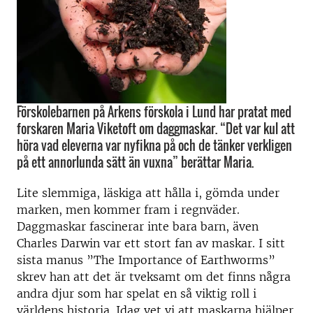
Förskolebarnen på Arkens förskola i Lund har pratat med
forskaren Maria Viketoft om daggmaskar. “Det var kul att
höra vad eleverna var nyfikna på och de tänker verkligen
på ett annorlunda sätt än vuxna” berättar Maria.
Lite slemmiga, läskiga att hålla i, gömda under
marken, men kommer fram i regnväder.
Daggmaskar fascinerar inte bara barn, även
Charles Darwin var ett stort fan av maskar. I sitt
sista manus ”The Importance of Earthworms”
skrev han att det är tveksamt om det finns några
andra djur som har spelat en så viktig roll i
världens historia. Idag vet vi att maskarna hjälper