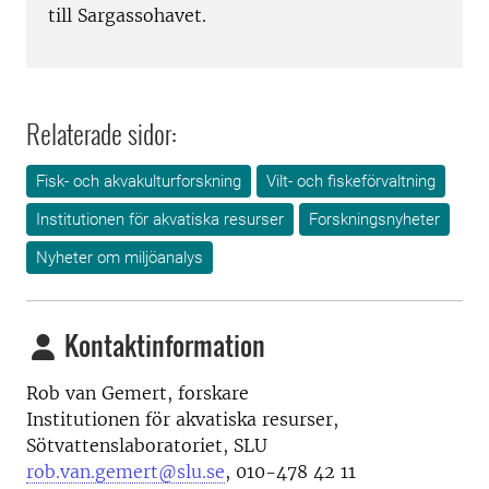
till Sargassohavet.
Relaterade sidor:
Fisk- och akvakulturforskning
Vilt- och fiskeförvaltning
Institutionen för akvatiska resurser
Forskningsnyheter
Nyheter om miljöanalys
Kontaktinformation
Rob van Gemert, forskare
Institutionen för akvatiska resurser,
Sötvattenslaboratoriet, SLU
rob.van.gemert@slu.se
,
010-478 42 11