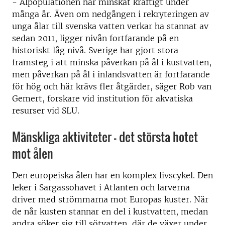
- Ålpopulationen har minskat kraftigt under
många år. Även om nedgången i rekryteringen av
unga ålar till svenska vatten verkar ha stannat av
sedan 2011, ligger nivån fortfarande på en
historiskt låg nivå. Sverige har gjort stora
framsteg i att minska påverkan på ål i kustvatten,
men påverkan på ål i inlandsvatten är fortfarande
för hög och här krävs fler åtgärder, säger Rob van
Gemert, forskare vid institution för akvatiska
resurser vid SLU.
Mänskliga aktiviteter – det största hotet
mot ålen
Den europeiska ålen har en komplex livscykel. Den
leker i Sargassohavet i Atlanten och larverna
driver med strömmarna mot Europas kuster. När
de når kusten stannar en del i kustvatten, medan
andra söker sig till sötvatten, där de växer under