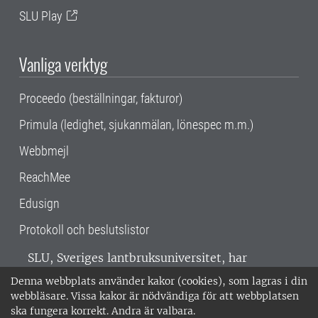
SLU Play
Vanliga verktyg
Proceedo (beställningar, fakturor)
Primula (ledighet, sjukanmälan, lönespec m.m.)
Webbmejl
ReachMee
Edusign
Protokoll och beslutslistor
SLU, Sveriges lantbruksuniversitet, har
verksamhet över hela Sverige. Huvudorter är
Denna webbplats använder kakor (cookies), som lagras i din
Alnarp, Uppsala och Umeå.
SLU är
webbläsare. Vissa kakor är nödvändiga för att webbplatsen
miljöcertifierat enligt ISO 14001. •
Telefon:
ska fungera korrekt. Andra är valbara.