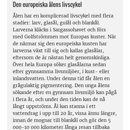
Den europeiska ålens livscykel
Ålen har en komplicerad livscykel med flera
stadier: larv, glasål, gulål och blankål.
Larverna kläcks i Sargassohavet och förs
med Golfströmmen mot Europas kuster. När
de närmar sig den europeiska kusten har
larverna växt till sig och kallas glasålar,
eftersom de är nästan helt genomskinliga.
Över hela Europa söker glasålarna sedan
efter gynnsamma livsmiljöer, i kust- eller
inlandsvatten. Under denna tid får ålen en
grågulaktig pigmentering. Den unga ålens
sökande efter en gynnsam livsmiljö kan pågå
i flera år, och under den tiden kan de nå
långt uppströms. Ål kan stanna i ett
vattendrag i upp till 20 år, vissa ännu längre,
innan de mognar till blankål och gör den 5
000-10 000 kilometer långa resan tillbaka