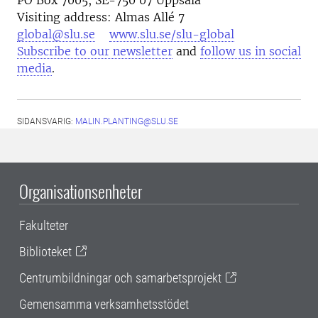
Visiting address: Almas Allé 7
global@slu.se
www.slu.se/slu-global
Subscribe to our newsletter
and
follow us in social
media
.
SIDANSVARIG:
MALIN.PLANTING@SLU.SE
Organisationsenheter
Fakulteter
Biblioteket
Centrumbildningar och samarbetsprojekt
Gemensamma verksamhetsstödet