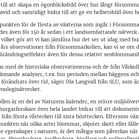
 till att skapa en ögonblicksbild över hur långt försomm
id och samtidigt bidra till att ge en helhetsbild över he
punkten för de flesta av växterna som ingår i Försomma
s även för 150 år sedan i ett landsomfattande nätverk 
 vilket gör att vi kan jämföra hur det ser ut idag med hu
 års observationer från Försommarkollen, kan vi se om d
örändringseffekter även för dessa relativt senblommand
 med de historiska observationerna och de från Vårkoll
pännande analyser, t.ex. hur perioden mellan häggens oc
förändrats över tid, säger Ola Langvall från SLU, som 
enologinätverket.
en är en del av Naturens kalender, en större miljööver
dborgarforskare över hela landet bidrar till att dokument
från första vårtecken till sista hösttecken. Eftersom vä
punkten när olika arter blommar, skjuter skott eller fälle
e egenskaper i naturen, är det många som påverkas när
as. Skogsbrukare, jordbrukare, biodlare och pollenallergi