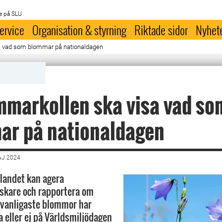
e på SLU
ervice
Organisation & styrning
Riktade sidor
Nyhet
a vad som blommar på nationaldagen
markollen ska visa vad so
ar på nationaldagen
AJ 2024
 landet kan agera
skare och rapportera om
 vanligaste blommor har
 eller ej på Världsmiljödagen