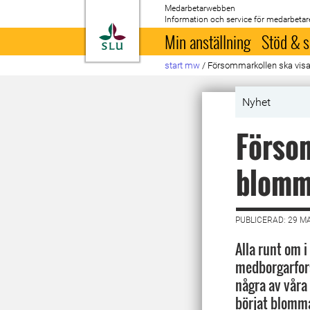
Medarbetarwebben
Information och service för medarbetar
Till startsida
Min anställning
Stöd & s
start mw
/
Försommarkollen ska vis
Nyhet
Försom
blomm
PUBLICERAD: 29 M
Alla runt om i
medborgarfor
några av våra
börjat blomma