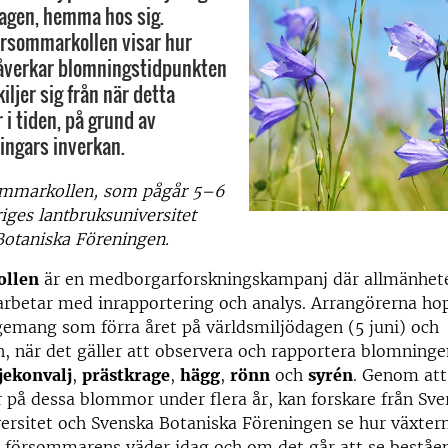
agen, hemma hos sig.
rsommarkollen visar hur
påverkar blomningstidpunkten
iljer sig från när detta
r i tiden, på grund av
ingars inverkan.
mmarkollen, som pågår 5–6
riges lantbruksuniversitet
Botaniska Föreningen.
llen
är en medborgarforskningskampanj där allmänhet
arbetar med inrapportering och analys. Arrangörerna ho
mang som förra året på världsmiljödagen (5 juni) och
, när det gäller att observera och rapportera blomning
ljekonvalj
,
prästkrage
,
hägg
,
rönn
och
syrén
. Genom att
 på dessa blommor under flera år, kan forskare från Sve
ersitet och Svenska Botaniska Föreningen se hur växter
 försommarens väder idag och om det går att se beståen