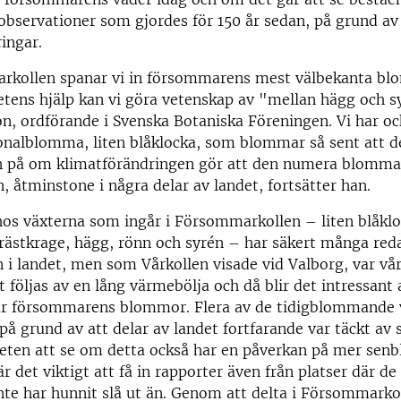
bservationer som gjordes för 150 år sedan, på grund av
ingar.
rkollen spanar vi in försommarens mest välbekanta b
tens hjälp kan vi göra vetenskap av "mellan hägg och s
n, ordförande i Svenska Botaniska Föreningen. Vi har o
onalblomma, liten blåklocka, som blommar så sent att d
on på om klimatförändringen gör att den numera blomma
, åtminstone i några delar av landet, fortsätter han.
os växterna som ingår i Försommarkollen – liten blåklo
 prästkrage, hägg, rönn och syrén – har säkert många red
 i landet, men som Vårkollen visade vid Valborg, var vår
tt följas av en lång värmebölja och då blir det intressant 
ar försommarens blommor. Flera av de tidigblommande 
a på grund av att delar av landet fortfarande var täckt av
gheten att se om detta också har en påverkan på mer se
är det viktigt att få in rapporter även från platser där de
e har hunnit slå ut än. Genom att delta i Försommarko