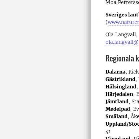
Moa Petterss
Sveriges lan
(
www.naturen
Ola Langvall, 
ola.langvall@
Regionala 
Dalarna
, Kic
Gästrikland
,
Hälsingland
,
Härjedalen
, 
Jämtland
, S
Medelpad
, E
Småland
, Åk
Uppland/Sto
41
Värmland
, P