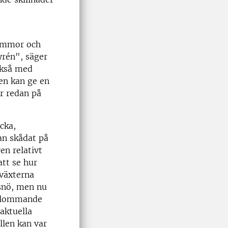
lommor och
yrén", säger
ckså med
en kan ge en
r redan på
cka,
an skådat på
en relativt
att se hur
växterna
 snö, men nu
nblommande
 aktuella
llen kan var