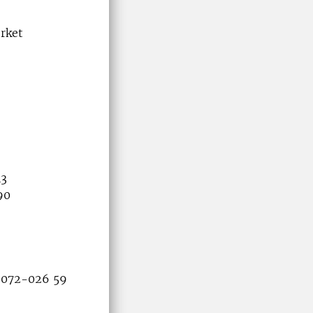
rket
43
90
, 072-026 59