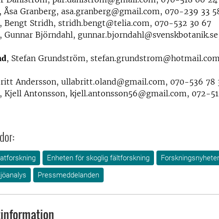
, Åsa Granberg, asa.granberg@gmail.com, 070-239 33 5
, Bengt Stridh, stridh.bengt@telia.com, 070-532 30 67
, Gunnar Björndahl, gunnar.bjorndahl@svenskbotanik.se
nd
, Stefan Grundström, stefan.grundstrom@hotmail.com
britt Andersson, ullabritt.oland@gmail.com, 070-536 78
, Kjell Antonsson, kjell.antonsson56@gmail.com, 072-5
dor:
atforskning
Enheten för skoglig fältforskning
Forskningsnyhete
jöanalys
Pressmeddelanden
information