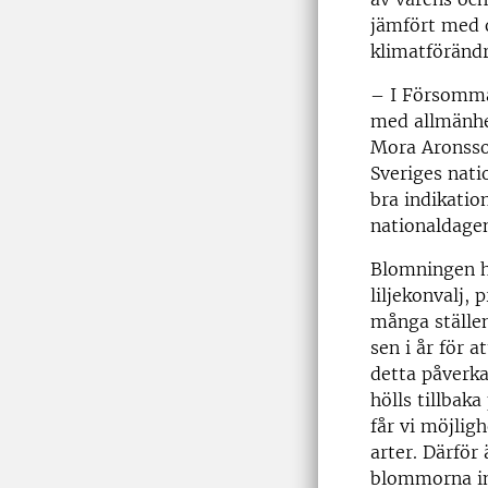
jämfört med o
klimatförändr
– I Försomma
med allmänhe
Mora Aronsso
Sveriges nati
bra indikati
nationaldagen
Blomningen h
liljekonvalj,
många ställen
sen i år för a
detta påverk
hölls tillbak
får vi möjli
arter. Därför 
blommorna int