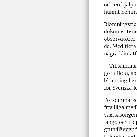
och en hjälpa
hunnit hemmav
Blomningstid
dokumenterade
observatörer,
då. Med flera
några klimatf
– Tillsammans
göra flera, s
blomning har 
för Svenska f
Försommarkoll
frivilliga me
växtsäsongen 
längd och tid
grundläggand
kalender ändr