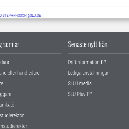
ID.STEPHANSSON@SLU.SE
ig som är
Senaste nytt från
edare
Driftinformation
and eller handledare
Lediga anställningar
re
SLU i media
ggare
SLU Play
nikatör
studierektor
mstudierektor