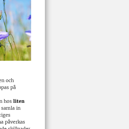
en och
ppas på
en hos
liten
 samla in
riges
na påverkas
de skillnader