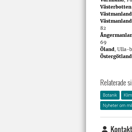
Västerbotten
Västmanland
Västmanland
82
Ångermanla
69
Öland
, Ulla-
Östergötland
Relaterade si
Botanik
Klim
Nyheter om mil
Kontakt