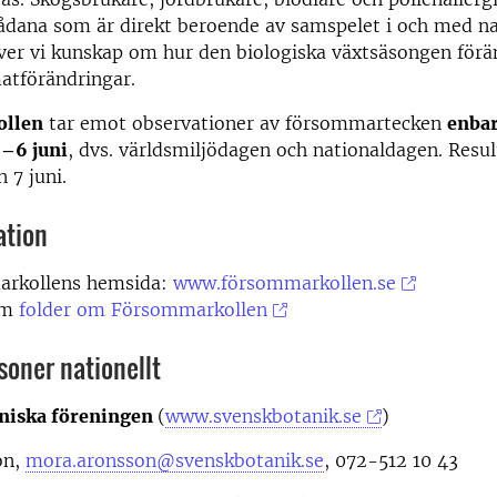
ådana som är direkt beroende av samspelet i och med na
er vi kunskap om hur den biologiska växtsäsongen för
matförändringar.
llen
tar emot observationer av försommartecken
enbar
5–6 juni
, dvs. världsmiljödagen och nationaldagen. Resul
 7 juni.
ation
rkollens hemsida:
www.försommarkollen.se
em
folder om Försommarkollen
oner nationellt
niska föreningen
(
www.svenskbotanik.se
)
on,
mora.aronsson@svenskbotanik.se
, 072-512 10 43