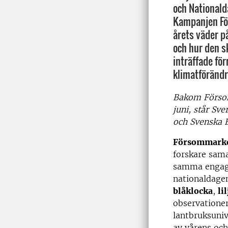
och Nationald
Kampanjen Fö
årets väder 
och hur den sk
inträffade för
klimatförändr
Bakom Förso
juni, står Sve
och Svenska 
Försommarko
forskare sam
samma engage
nationaldagen
blåklocka
,
li
observationer
lantbruksuniv
av vårens och