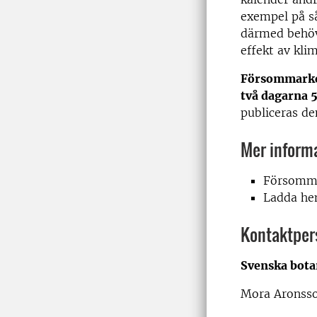
exempel på s
därmed behöv
effekt av kli
Försommarko
två dagarna 
publiceras den
Mer inform
Försomma
Ladda h
Kontaktpers
Svenska bota
Mora Aronss