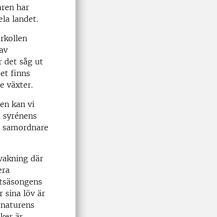
aren har
la landet.
rkollen
av
r det såg ut
et finns
e växter.
en kan vi
h syrénens
är samordnare
vakning där
era
xtsäsongens
r sina löv är
 naturens
ker är