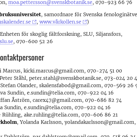
on,
moa.pettersson@svenskbotanik.se
, 070-923 66 76
tbruksuniversitet
, samordnare för Svenska fenologinätve
skalender.se
,
www.vårkollen.se
)
Enheten för skoglig fältforskning, SLU, Siljansfors,
slu.se
, 070-600 52 26
kontaktpersoner
ki Marcus, kicki.marcus@gmail.com, 070-274 51 00
 Peter Ståhl, peter.stahl@svenskbotanik.se, 073-024 20 
 Stefan Olander, skalensfabod@gmail.com, 070-569 26 
Eva Sundin, e.sundin@telia.com, 070-922 04 16
taffan Åström, carex47@gmail.com, 070-686 82 74
va Sundin, e.sundin@telia.com, 070-922 04 16
e Rühling, ake.ruhling@telia.com, 070-606 86 21
ckholm
, Yolanda Karlsson, yolandakarlsson@gmail.com
är Dahlström, par.dahlstrom@gmail.com, 070-518 06 24