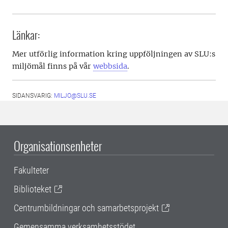
Länkar:
Mer utförlig information kring uppföljningen av SLU:s
miljömål finns på vår
webbsida
.
SIDANSVARIG:
MILJO@SLU.SE
Organisationsenheter
Fakulteter
Biblioteket
Centrumbildningar och samarbetsprojekt
Gemensamma verksamhetsstödet